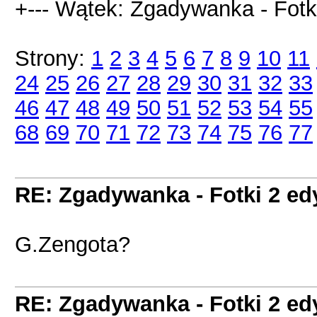
+--- Wątek: Zgadywanka - Fotki
Strony:
1
2
3
4
5
6
7
8
9
10
11
24
25
26
27
28
29
30
31
32
33
46
47
48
49
50
51
52
53
54
55
68
69
70
71
72
73
74
75
76
77
RE: Zgadywanka - Fotki 2 ed
G.Zengota?
RE: Zgadywanka - Fotki 2 ed