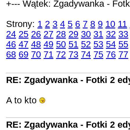
+--- Wątek: Zgadywanka - Fotki
Strony:
1
2
3
4
5
6
7
8
9
10
11
24
25
26
27
28
29
30
31
32
33
46
47
48
49
50
51
52
53
54
55
68
69
70
71
72
73
74
75
76
77
RE: Zgadywanka - Fotki 2 ed
A to kto
RE: Zgadywanka - Fotki 2 ed