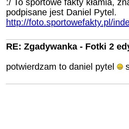
:/ To sportowe fakty kłamia, zna
podpisane jest Daniel Pytel.
http://foto.sportowefakty.pl
RE: Zgadywanka - Fotki 2 ed
potwierdzam to daniel pytel
s