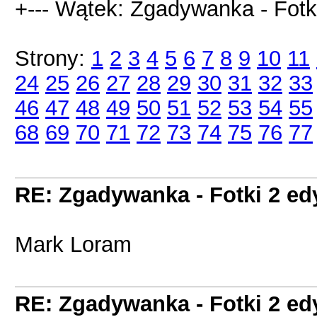
+--- Wątek: Zgadywanka - Fotki
Strony:
1
2
3
4
5
6
7
8
9
10
11
24
25
26
27
28
29
30
31
32
33
46
47
48
49
50
51
52
53
54
55
68
69
70
71
72
73
74
75
76
77
RE: Zgadywanka - Fotki 2 ed
Mark Loram
RE: Zgadywanka - Fotki 2 ed