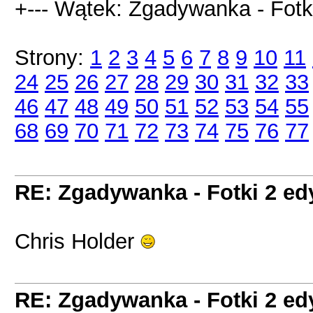
+--- Wątek: Zgadywanka - Fotki
Strony:
1
2
3
4
5
6
7
8
9
10
11
24
25
26
27
28
29
30
31
32
33
46
47
48
49
50
51
52
53
54
55
68
69
70
71
72
73
74
75
76
77
RE: Zgadywanka - Fotki 2 ed
Chris Holder
RE: Zgadywanka - Fotki 2 ed