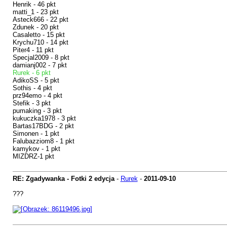
Henrik - 46 pkt
matti_1 - 23 pkt
Asteck666 - 22 pkt
Zdunek - 20 pkt
Casaletto - 15 pkt
Krychu710 - 14 pkt
Piter4 - 11 pkt
Specjal2009 - 8 pkt
damianj002 - 7 pkt
Rurek - 6 pkt
AdikoSS - 5 pkt
Sothis - 4 pkt
prz94emo - 4 pkt
Stefik - 3 pkt
pumaking - 3 pkt
kukuczka1978 - 3 pkt
Bartas17BDG - 2 pkt
Simonen - 1 pkt
Falubazziom8 - 1 pkt
kamykov - 1 pkt
MIZDRZ-1 pkt
RE: Zgadywanka - Fotki 2 edycja
-
Rurek
-
2011-09-10
???