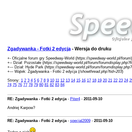
Zgadywanka - Fotki 2 edycja
- Wersja do druku
+- Oficjalne forum gry Speedway-World (
https://speedway-world.pl/forum
)
+-- Dział: Pozostałe (
https://speedway-world.pl/forum/forumdisplay.php?f
+--- Dział: Hyde Park (
https://speedway-world.pl/forum/forumdisplay.php?
+--- Wątek: Zgadywanka - Fotki 2 edycja (
/showthread.php?tid=203
)
Strony:
1
2
3
4
5
6
7
8
9
10
11
12
13
14
15
16
17
18
19
20
21
22
23
24
2
74
75
76
77
78
79
80
81
82
83
84
RE: Zgadywanka - Fotki 2 edycja
-
Piter4
-
2011-09-10
Andriej Karpow?
RE: Zgadywanka - Fotki 2 edycja
-
specjal2009
-
2011-09-10