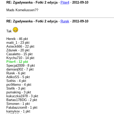
RE: Zgadywanka - Fotki 2 edycja
-
Piter4
-
2011-09-10
Mads Korneliussen??
RE: Zgadywanka - Fotki 2 edycja
-
Rurek
-
2011-09-10
Tak
Henrik - 46 pkt
matti_1 - 23 pkt
Asteck666 - 22 pkt
Zdunek - 20 pkt
Casaletto - 15 pkt
Krychu710 - 14 pkt
Piter4 - 12 pkt
Specjal2009 - 8 pkt
damianj002 - 7 pkt
Rurek - 6 pkt
AdikoSS - 5 pkt
Sothis - 4 pkt
prz94emo - 4 pkt
Stefik - 3 pkt
pumaking - 3 pkt
kukuczka1978 - 3 pkt
Bartas17BDG - 2 pkt
Simonen - 1 pkt
Falubazziom8 - 1 pkt
kamykov - 1 pkt