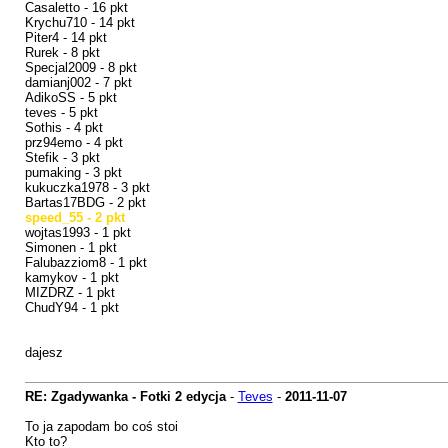
Casaletto - 16 pkt
Krychu710 - 14 pkt
Piter4 - 14 pkt
Rurek - 8 pkt
Specjal2009 - 8 pkt
damianj002 - 7 pkt
AdikoSS - 5 pkt
teves - 5 pkt
Sothis - 4 pkt
prz94emo - 4 pkt
Stefik - 3 pkt
pumaking - 3 pkt
kukuczka1978 - 3 pkt
Bartas17BDG - 2 pkt
speed_55 - 2 pkt
wojtas1993 - 1 pkt
Simonen - 1 pkt
Falubazziom8 - 1 pkt
kamykov - 1 pkt
MIZDRZ - 1 pkt
ChudY94 - 1 pkt
dajesz
RE: Zgadywanka - Fotki 2 edycja
-
Teves
-
2011-11-07
To ja zapodam bo coś stoi
Kto to?