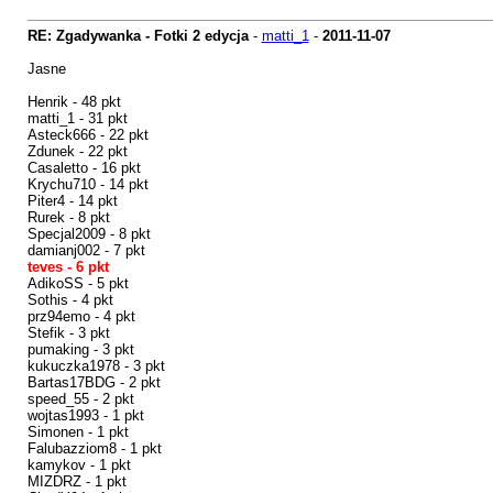
RE: Zgadywanka - Fotki 2 edycja
-
matti_1
-
2011-11-07
Jasne
Henrik - 48 pkt
matti_1 - 31 pkt
Asteck666 - 22 pkt
Zdunek - 22 pkt
Casaletto - 16 pkt
Krychu710 - 14 pkt
Piter4 - 14 pkt
Rurek - 8 pkt
Specjal2009 - 8 pkt
damianj002 - 7 pkt
teves - 6 pkt
AdikoSS - 5 pkt
Sothis - 4 pkt
prz94emo - 4 pkt
Stefik - 3 pkt
pumaking - 3 pkt
kukuczka1978 - 3 pkt
Bartas17BDG - 2 pkt
speed_55 - 2 pkt
wojtas1993 - 1 pkt
Simonen - 1 pkt
Falubazziom8 - 1 pkt
kamykov - 1 pkt
MIZDRZ - 1 pkt