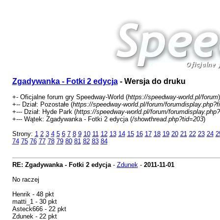
Zgadywanka - Fotki 2 edycja
- Wersja do druku
+- Oficjalne forum gry Speedway-World (
https://speedway-world.pl/forum
)
+-- Dział: Pozostałe (
https://speedway-world.pl/forum/forumdisplay.php?f
+--- Dział: Hyde Park (
https://speedway-world.pl/forum/forumdisplay.php?
+--- Wątek: Zgadywanka - Fotki 2 edycja (
/showthread.php?tid=203
)
Strony:
1
2
3
4
5
6
7
8
9
10
11
12
13
14
15
16
17
18
19
20
21
22
23
24
2
74
75
76
77
78
79
80
81
82
83
84
RE: Zgadywanka - Fotki 2 edycja
-
Zdunek
-
2011-11-01
No raczej
Henrik - 48 pkt
matti_1 - 30 pkt
Asteck666 - 22 pkt
Zdunek - 22 pkt