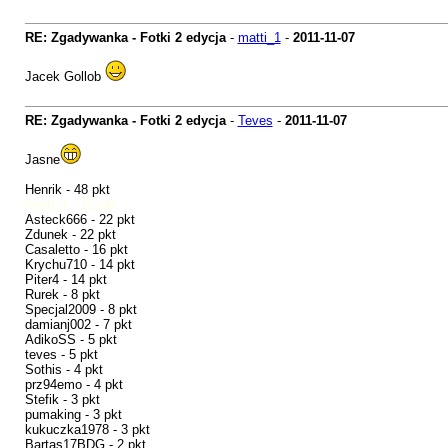
RE: Zgadywanka - Fotki 2 edycja
-
matti_1
-
2011-11-07
Jacek Gollob
RE: Zgadywanka - Fotki 2 edycja
-
Teves
-
2011-11-07
Jasne
Henrik - 48 pkt
matti_1 - 31 pkt
Asteck666 - 22 pkt
Zdunek - 22 pkt
Casaletto - 16 pkt
Krychu710 - 14 pkt
Piter4 - 14 pkt
Rurek - 8 pkt
Specjal2009 - 8 pkt
damianj002 - 7 pkt
AdikoSS - 5 pkt
teves - 5 pkt
Sothis - 4 pkt
prz94emo - 4 pkt
Stefik - 3 pkt
pumaking - 3 pkt
kukuczka1978 - 3 pkt
Bartas17BDG - 2 pkt