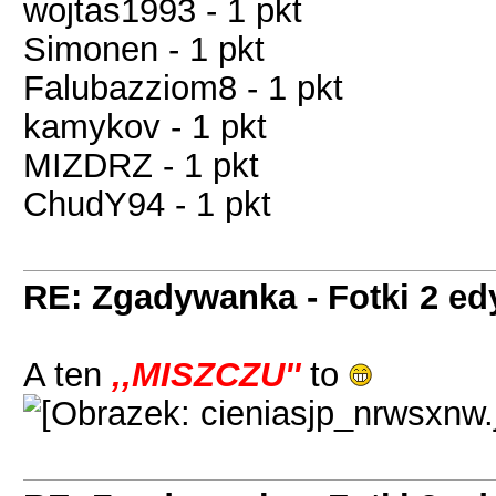
wojtas1993 - 1 pkt
Simonen - 1 pkt
Falubazziom8 - 1 pkt
kamykov - 1 pkt
MIZDRZ - 1 pkt
ChudY94 - 1 pkt
RE: Zgadywanka - Fotki 2 ed
A ten
,,MISZCZU''
to