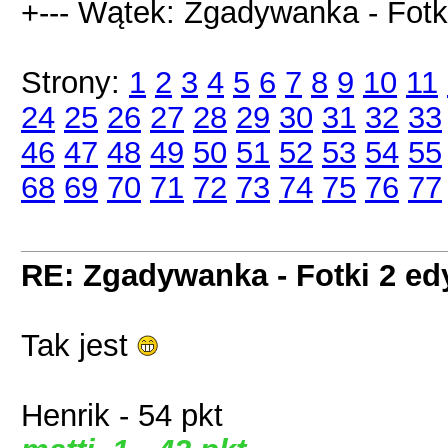
+--- Wątek: Zgadywanka - Fotki
Strony:
1
2
3
4
5
6
7
8
9
10
11
24
25
26
27
28
29
30
31
32
33
46
47
48
49
50
51
52
53
54
55
68
69
70
71
72
73
74
75
76
77
RE: Zgadywanka - Fotki 2 ed
Tak jest
Henrik - 54 pkt