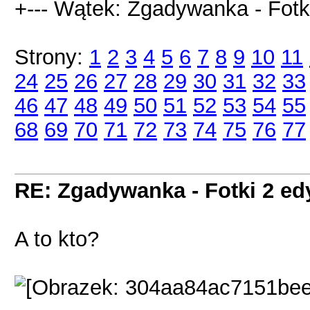
+--- Wątek: Zgadywanka - Fotki
Strony:
1
2
3
4
5
6
7
8
9
10
11
24
25
26
27
28
29
30
31
32
33
46
47
48
49
50
51
52
53
54
55
68
69
70
71
72
73
74
75
76
77
RE: Zgadywanka - Fotki 2 ed
A to kto?