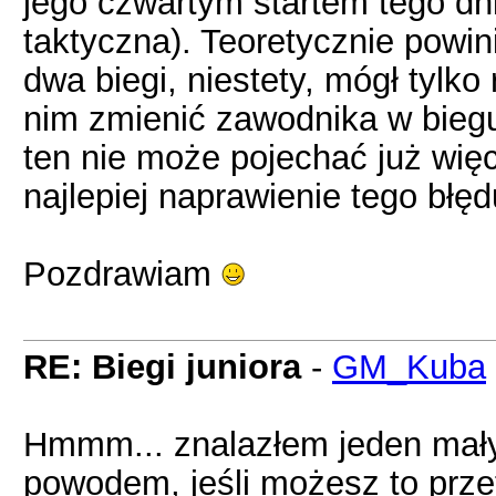
jego czwartym startem tego dni
taktyczna). Teoretycznie powi
dwa biegi, niestety, mógł tylk
nim zmienić zawodnika w biegu
ten nie może pojechać już wię
najlepiej naprawienie tego błę
Pozdrawiam
RE: Biegi juniora
-
GM_Kuba
Hmmm... znalazłem jeden mały 
powodem, jeśli możesz to przet