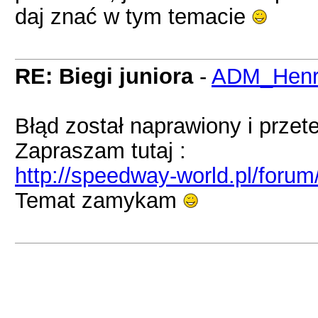
daj znać w tym temacie
RE: Biegi juniora
-
ADM_Henr
Błąd został naprawiony i prze
Zapraszam tutaj :
http://speedway-world.pl/foru
Temat zamykam