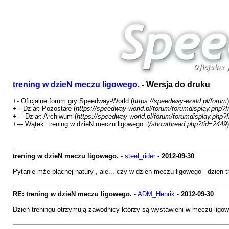
trening w dzieN meczu ligowego.
- Wersja do druku
+- Oficjalne forum gry Speedway-World (
https://speedway-world.pl/forum
)
+-- Dział: Pozostałe (
https://speedway-world.pl/forum/forumdisplay.php?f
+--- Dział: Archiwum (
https://speedway-world.pl/forum/forumdisplay.php?
+--- Wątek: trening w dzieN meczu ligowego. (
/showthread.php?tid=2449
)
trening w dzieN meczu ligowego.
-
steel_rider
-
2012-09-30
Pytanie mże błachej natury , ale... czy w dzień meczu ligowego - dzien 
RE: trening w dzieN meczu ligowego.
-
ADM_Henrik
-
2012-09-30
Dzień treningu otrzymują zawodnicy którzy są wystawieni w meczu ligow