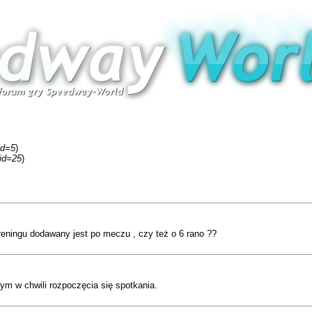
id=5
)
fid=25
)
treningu dodawany jest po meczu , czy też o 6 rano ??
ym w chwili rozpoczęcia się spotkania.