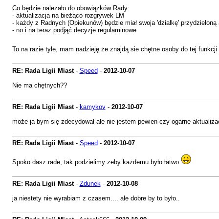
Co będzie należało do obowiązków Rady:
- aktualizacja na bieżąco rozgrywek LM
- każdy z Radnych (Opiekunów) będzie miał swoja 'działkę' przydzieloną a
- no i na teraz podjąć decyzje regulaminowe
To na razie tyle, mam nadzieję że znajdą sie chętne osoby do tej funkcji
RE: Rada Ligii Miast
-
Speed
-
2012-10-07
Nie ma chętnych??
RE: Rada Ligii Miast
-
kamykov
-
2012-10-07
może ja bym się zdecydował ale nie jestem pewien czy ogarnę aktualiza
RE: Rada Ligii Miast
-
Speed
-
2012-10-07
Spoko dasz rade, tak podzielimy zeby każdemu było łatwo
RE: Rada Ligii Miast
-
Zdunek
-
2012-10-08
ja niestety nie wyrabiam z czasem.... ale dobre by to było..