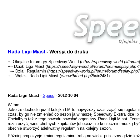
Rada Ligii Miast
- Wersja do druku
+- Oficjalne forum gry Speedway-World (
https://speedway-world.pl/forum
)
+-- Dział: Liga Miast (
https://speedway-world.pl/forum/forumdisplay.php?
+--- Dział: Regulamin (
https://speedway-world.pl/forum/forumdisplay.php?
+--- Wątek: Rada Ligii Miast (
/showthread.php?tid=2481
)
Rada Ligii Miast
-
Speed
-
2012-10-04
Witam!
Jako że dochodzi już 8 kolejka LM to najwyższy czas zająć się regulamin
czas, by go nie zmieniać co sezon ja w naszej Speedway Ekstralidze :p
Chciałbym też z tego powodu powołać organ tzw. Rada Ligii Miast. Teore
rozszerzyć, więc chętnych kapitanów (chociaż nie koniecznie muszą być 
obecnie stworzyć adekwatny regulamin na kolejny sezon.
Później propozycje zmian regulaminu trafią na widok publiczny gdzie ka