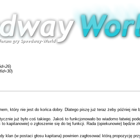
fid=26
)
fid=30
)
em, który nie jest do końca dobry. Dlatego piszę już teraz żeby później nie b
tycznie już było coś takiego. Jakoś to funkcjonowało bo wiadomo łatwiej pod
to kapitanowie) o zgłoszenie się do tej funkcji. Rada (opiekunowie) będzie 
żdy klan (w postaci głosu kapitana) powinien zagłosować którą propozycję p