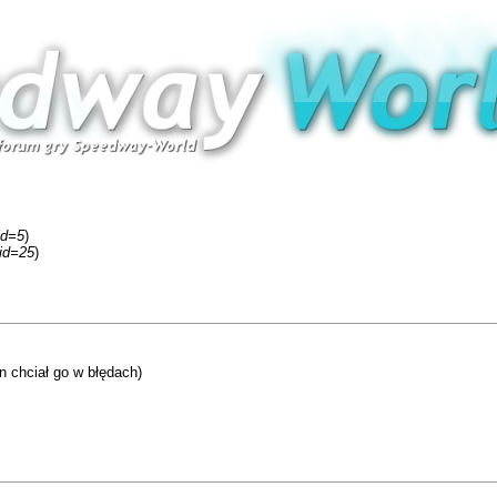
id=5
)
fid=25
)
 chciał go w błędach)