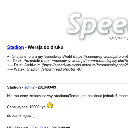
Stadion
- Wersja do druku
+- Oficjalne forum gry Speedway-World (
https://speedway-world.pl/forum
)
+-- Dział: Pozostałe (
https://speedway-world.pl/forum/forumdisplay.php?f
+--- Dział: Archiwum (
https://speedway-world.pl/forum/forumdisplay.php?
+--- Wątek: Stadion (
/showthread.php?tid=40
)
Stadion
-
sothis
-
2010-09-09
Nie ma ceny zmiany nazwy stadionu(Temat jest na shout jednak Simonen
Cena wynosi 10000 tyś
do zamknięcia :]