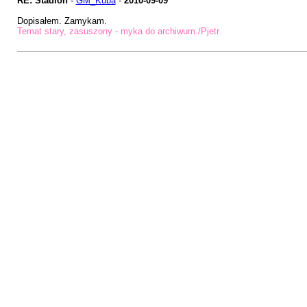
RE: Stadion
-
GM_Kuba
-
2010-09-09
Dopisałem. Zamykam.
Temat stary, zasuszony - myka do archiwum./Pjetr