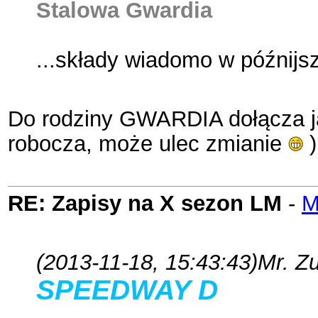
Stalowa Gwardia
...składy wiadomo w późnijs
Do rodziny GWARDIA dołącza ja
robocza, może ulec zmianie
)
RE: Zapisy na X sezon LM
-
M
(2013-11-18, 15:43:43)
Mr. Z
SPEEDWAY D
REAM 