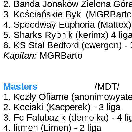
2. Banda Jonaków Zielona Góra (
3. Kościańskie Byki (MGRBarto) 
4. Speedway Euphoria (Mattex) 
5. Sharks Rybnik (kerimx) 4 lig
6. KS Stal Bedford (cwergon) - 3
Kapitan:
MGRBarto
Masters
Dream Team
/MDT/
1. Kozły Ofiarne (anonimowyatei
2. Kociaki (Kacperek) - 3 liga
3. Fc Falubazik (demolka) - 4 li
4. litmen (Limen) - 2 liga