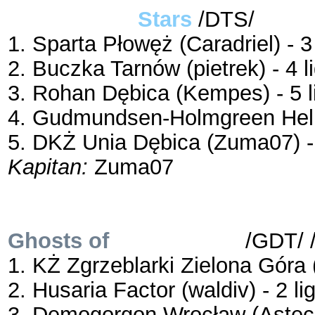
Dream Team
Stars
/DTS/
1. Sparta Płowęż (Caradriel) - 3
2. Buczka Tarnów (pietrek) - 4 l
3. Rohan Dębica (Kempes) - 5 l
4. Gudmundsen-Holmgreen Hel (
5. DKŻ Unia Dębica (Zuma07) - 
Kapitan:
Zuma07
Ghosts of
Dream Team
/GDT/ /
1. KŻ Zgrzeblarki Zielona Góra (
2. Husaria Factor (waldiv) - 2 li
3. Demogorgon Wrocław (Asteck