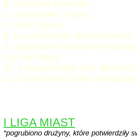
5. Stalowa Gwardia
6. Speedway Tigers
7. Evil Tigers
8. Leszczyńska Siła Rażenia
9. Sportowa Masters Bydgos
10. No Name
11. Leszczyńska Siła Młodyc
12. Sportowa Junior Bydgosz
I LIGA MIAST
*pogrubiono drużyny, które potwierdziły 