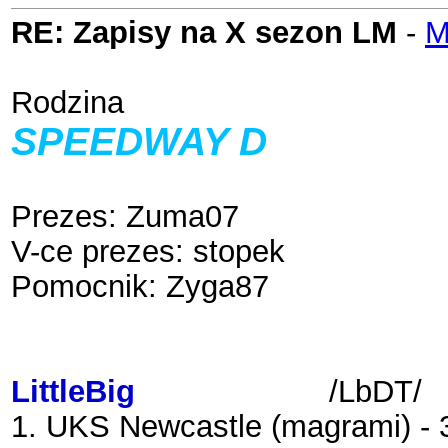
RE: Zapisy na X sezon LM
-
M
Rodzina
SPEEDWAY D
REAM T
Prezes: Zuma07
V-ce prezes: stopek
Pomocnik: Zyga87
LittleBig
Dream Team
/LbDT/
1. UKS Newcastle (magrami) - 3