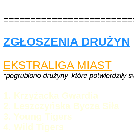
========================
ZGŁOSZENIA DRUŻYN
EKSTRALIGA MIAST
*pogrubiono drużyny, które potwierdziły 
1. Krzyżacka Gwardia
2. Leszczyńska Bycza Siła
3. Young Tigers
4. Wild Tigers