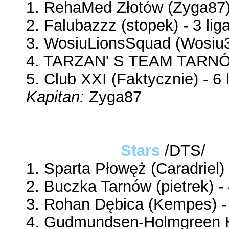
1. RehaMed Złotów (Zyga87) 
2. Falubazzz (stopek) - 3 lig
3. WosiuLionsSquad (Wosiu
4. TARZAN' S TEAM TARNÓW 
5. Club XXI (Faktycznie) - 6 
Kapitan:
Zyga87
Dream Team
Stars
/DTS/
1. Sparta Płowęż (Caradriel) 
2. Buczka Tarnów (pietrek) - 
3. Rohan Dębica (Kempes) - 
4. Gudmundsen-Holmgreen He