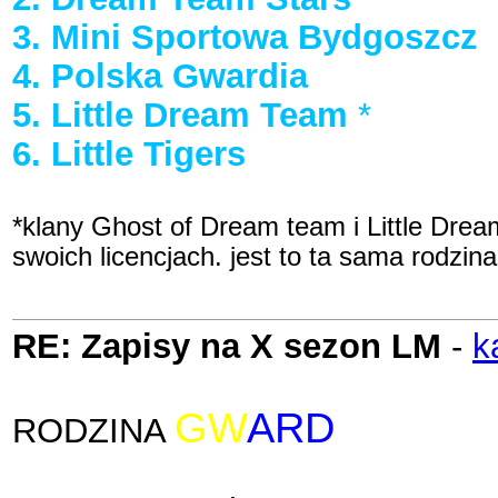
3. Mini Sportowa Bydgoszcz
4. Polska Gwardia
5. Little Dream Team
*
6. Little Tigers
*klany Ghost of Dream team i Little Drea
swoich licencjach. jest to ta sama rodzi
RE: Zapisy na X sezon LM
-
k
GW
ARD
IA
RODZINA