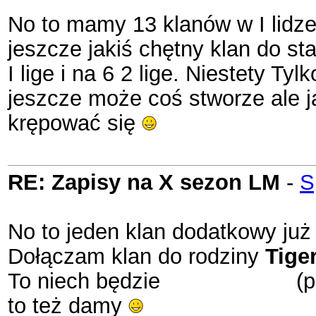
No to mamy 13 klanów w I lidze c
jeszcze jakiś chętny klan do st
I lige i na 6 2 lige. Niestety T
jeszcze może coś stworze ale ja
krępować się
RE: Zapisy na X sezon LM
-
S
No to jeden klan dodatkowy j
Dołączam klan do rodziny
Tige
To niech będzie
Little Tigers
(p
to też damy