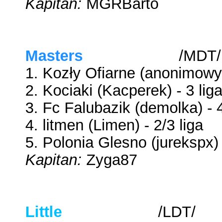
Kapitan:
MGRBarto
Masters
Dream Team
/MDT/
1. Kozły Ofiarne (anonimowyat
2. Kociaki (Kacperek) - 3 lig
3. Fc Falubazik (demolka) - 4
4. litmen (Limen) - 2/3 liga
5. Polonia Glesno (jurekspx) 
Kapitan:
Zyga87
Little
Dream Team
/LDT/