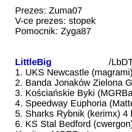
Prezes: Zuma07
V-ce prezes: stopek
Pomocnik: Zyga87
LittleBig
Dream Team
/LbDT
1. UKS Newcastle (magrami) 
2. Banda Jonaków Zielona Gór
3. Kościańskie Byki (MGRBart
4. Speedway Euphoria (Mattex
5. Sharks Rybnik (kerimx) 4 
6. KS Stal Bedford (cwergon) 