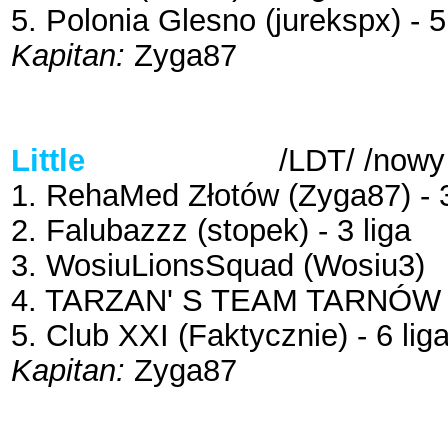
5. Polonia Glesno (jurekspx) - 5
Kapitan:
Zyga87
Little
Dream Team
/LDT/ /nowy 
1. RehaMed Złotów (Zyga87) - 3
2. Falubazzz (stopek) - 3 liga
3. WosiuLionsSquad (Wosiu3)
4. TARZAN' S TEAM TARNÓW (M
5. Club XXI (Faktycznie) - 6 lig
Kapitan:
Zyga87