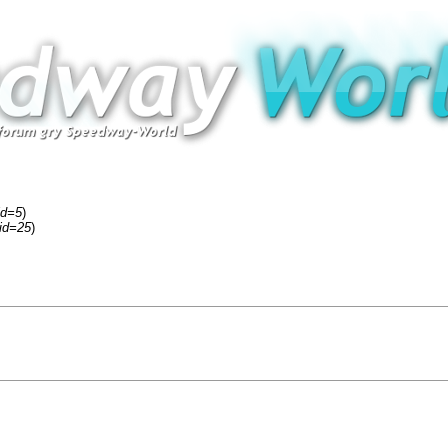
id=5
)
fid=25
)