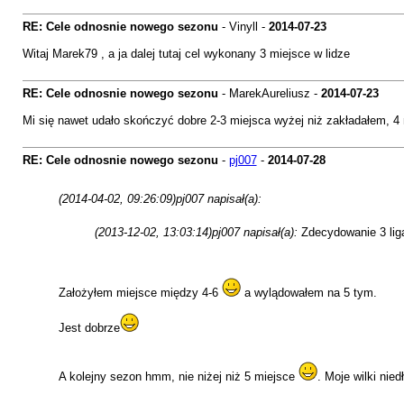
RE: Cele odnosnie nowego sezonu
- Vinyll -
2014-07-23
Witaj Marek79 , a ja dalej tutaj cel wykonany 3 miejsce w lidze
RE: Cele odnosnie nowego sezonu
- MarekAureliusz -
2014-07-23
Mi się nawet udało skończyć dobre 2-3 miejsca wyżej niż zakładałem, 4 
RE: Cele odnosnie nowego sezonu
-
pj007
-
2014-07-28
(2014-04-02, 09:26:09)
pj007 napisał(a):
(2013-12-02, 13:03:14)
pj007 napisał(a):
Zdecydowanie 3 lig
Założyłem miejsce między 4-6
a wylądowałem na 5 tym.
Jest dobrze
A kolejny sezon hmm, nie niżej niż 5 miejsce
. Moje wilki nie