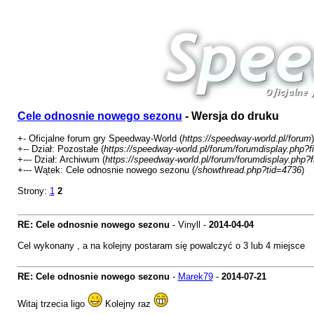
Cele odnosnie nowego sezonu
- Wersja do druku
+- Oficjalne forum gry Speedway-World (
https://speedway-world.pl/forum
)
+-- Dział: Pozostałe (
https://speedway-world.pl/forum/forumdisplay.php?f
+--- Dział: Archiwum (
https://speedway-world.pl/forum/forumdisplay.php?
+--- Wątek: Cele odnosnie nowego sezonu (
/showthread.php?tid=4736
)
Strony:
1
2
RE: Cele odnosnie nowego sezonu
- Vinyll -
2014-04-04
Cel wykonany , a na kolejny postaram się powalczyć o 3 lub 4 miejsce
RE: Cele odnosnie nowego sezonu
-
Marek79
-
2014-07-21
Witaj trzecia ligo
Kolejny raz