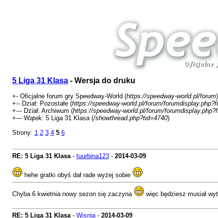
5 Liga 31 Klasa
- Wersja do druku
+- Oficjalne forum gry Speedway-World (
https://speedway-world.pl/forum
)
+-- Dział: Pozostałe (
https://speedway-world.pl/forum/forumdisplay.php?f
+--- Dział: Archiwum (
https://speedway-world.pl/forum/forumdisplay.php?
+--- Wątek: 5 Liga 31 Klasa (
/showthread.php?tid=4740
)
Strony:
1
2
3
4
5
6
RE: 5 Liga 31 Klasa
-
tuurbina123
-
2014-03-09
hehe gratki obyś dał rade wyżej sobie
Chyba 6 kwietnia nowy sezon się zaczyna
więc będziesz musiał wyt
RE: 5 Liga 31 Klasa
-
Wisnia
-
2014-03-09