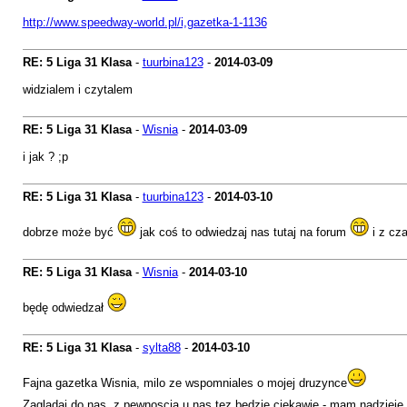
http://www.speedway-world.pl/i,gazetka-1-1136
RE: 5 Liga 31 Klasa
-
tuurbina123
-
2014-03-09
widzialem i czytalem
RE: 5 Liga 31 Klasa
-
Wisnia
-
2014-03-09
i jak ? ;p
RE: 5 Liga 31 Klasa
-
tuurbina123
-
2014-03-10
dobrze może być
jak coś to odwiedzaj nas tutaj na forum
i z cza
RE: 5 Liga 31 Klasa
-
Wisnia
-
2014-03-10
będę odwiedzał
RE: 5 Liga 31 Klasa
-
sylta88
-
2014-03-10
Fajna gazetka Wisnia, milo ze wspomniales o mojej druzynce
Zagladaj do nas, z pewnoscia u nas tez bedzie ciekawie - mam nadzieje