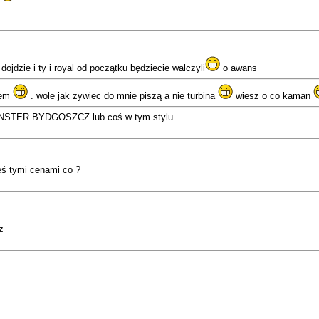
dojdzie i ty i royal od początku będziecie walczyli
o awans
rem
. wole jak zywiec do mnie piszą a nie turbina
wiesz o co kaman
NSTER BYDGOSZCZ lub coś w tym stylu
eś tymi cenami co ?
z