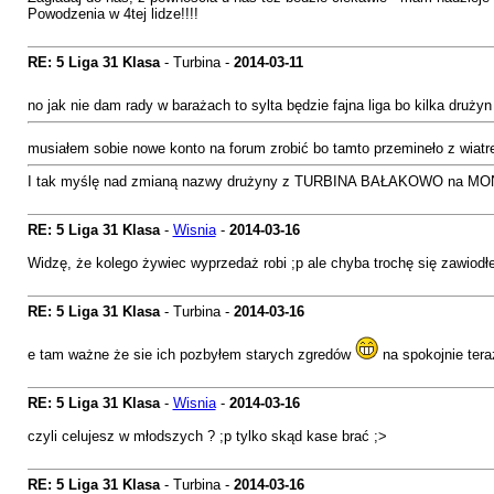
Powodzenia w 4tej lidze!!!!
RE: 5 Liga 31 Klasa
- Turbina -
2014-03-11
no jak nie dam rady w barażach to sylta będzie fajna liga bo kilka drużyn 
musiałem sobie nowe konto na forum zrobić bo tamto przemineło z wiat
I tak myślę nad zmianą nazwy drużyny z TURBINA BAŁAKOWO na MO
RE: 5 Liga 31 Klasa
-
Wisnia
-
2014-03-16
Widzę, że kolego żywiec wyprzedaż robi ;p ale chyba trochę się zawiodł
RE: 5 Liga 31 Klasa
- Turbina -
2014-03-16
e tam ważne że sie ich pozbyłem starych zgredów
na spokojnie tera
RE: 5 Liga 31 Klasa
-
Wisnia
-
2014-03-16
czyli celujesz w młodszych ? ;p tylko skąd kase brać ;>
RE: 5 Liga 31 Klasa
- Turbina -
2014-03-16