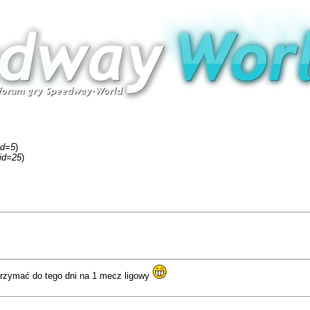
id=5
)
fid=25
)
rzymać do tego dni na 1 mecz ligowy