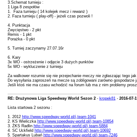
3.Schemat turnieju :
1 Liga 8 zespołów
1. Faza turnieju ( 14 kolejek mecz i rewanż )
2. Faza turnieju ( play-off) - jeżeli czas pozwoli !
4. Punktacja
Zwycięstwo - 2 pkt
Remis - 1 pkt
Porażka - 0 pkt
5. Turniej zaczynamy 27.07.16r
6. Kary
3x WO - ostrzeżenie i odjęcie 3 dużych punktów
5x WO - wykluczenie z turnieju
Za walkower rozumie się nie przejechanie meczy nie zgłaszając tego jak 
Do wysyłania zaproszeń na mecze są zobligowani zarówno gospodarze ja
Jeśli ktoś nie ma czasu wchodzić na forum lub ma z nim problemy prosz
RE: Drużynowa Liga Speedway World Sezon 2
-
kropek81
-
2016-07-1
Lista startowa 2 sezonu :
1. 2012
http://www.speedway-world.pl/i,team-1041
2. KS Wieliczka
http://www.speedway-world.pl/i,team-10854
3. ŻKS Radlin
http://www.speedway-world.pl/i,team-5884
4. SC Uckfield
http://www.speedway-world.pl/i,team-10692
5. Spartakus Lubań
http://www.speedway-world.pl/i,team-7246