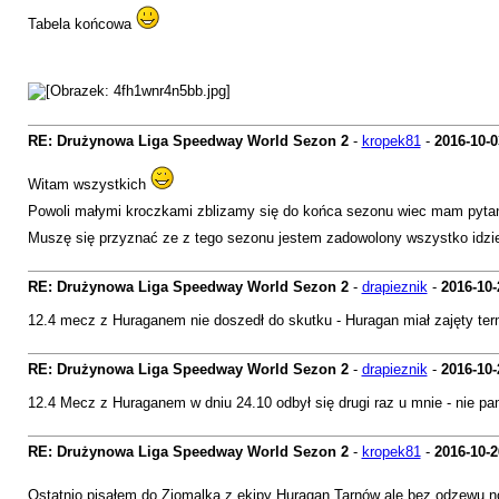
Tabela końcowa
RE: Drużynowa Liga Speedway World Sezon 2
-
kropek81
-
2016-10-0
Witam wszystkich
Powoli małymi kroczkami zblizamy się do końca sezonu wiec mam pytani
Muszę się przyznać ze z tego sezonu jestem zadowolony wszystko idz
RE: Drużynowa Liga Speedway World Sezon 2
-
drapieznik
-
2016-10-
12.4 mecz z Huraganem nie doszedł do skutku - Huragan miał zajęty term
RE: Drużynowa Liga Speedway World Sezon 2
-
drapieznik
-
2016-10-
12.4 Mecz z Huraganem w dniu 24.10 odbył się drugi raz u mnie - nie p
RE: Drużynowa Liga Speedway World Sezon 2
-
kropek81
-
2016-10-2
Ostatnio pisałem do Ziomalka z ekipy Huragan Tarnów ale bez odzewu no