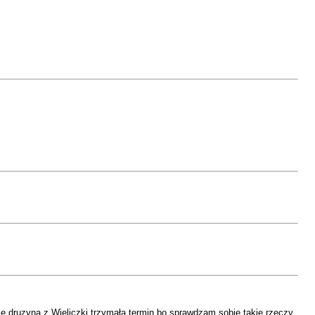
 druzyna z Wieliczki trzymała termin bo sprawdzam sobie takie rzeczy