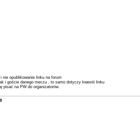
i nie opublikowanie linku na forum
k i goście danego meczu , to samo dotyczy kwestii linku
ę pisać na PW do organizatorów.
9