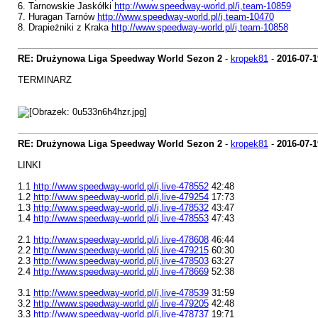
6. Tarnowskie Jaskółki
http://www.speedway-world.pl/i,team-10859
7. Huragan Tarnów
http://www.speedway-world.pl/i,team-10470
8. Drapieżniki z Kraka
http://www.speedway-world.pl/i,team-10858
RE: Drużynowa Liga Speedway World Sezon 2
-
kropek81
-
2016-07-1
TERMINARZ
RE: Drużynowa Liga Speedway World Sezon 2
-
kropek81
-
2016-07-1
LINKI
1.1
http://www.speedway-world.pl/i,live-478552
42:48
1.2
http://www.speedway-world.pl/i,live-479254
17:73
1.3
http://www.speedway-world.pl/i,live-478532
43:47
1.4
http://www.speedway-world.pl/i,live-478553
47:43
2.1
http://www.speedway-world.pl/i,live-478608
46:44
2.2
http://www.speedway-world.pl/i,live-479215
60:30
2.3
http://www.speedway-world.pl/i,live-478503
63:27
2.4
http://www.speedway-world.pl/i,live-478669
52:38
3.1
http://www.speedway-world.pl/i,live-478539
31:59
3.2
http://www.speedway-world.pl/i,live-479205
42:48
3.3
http://www.speedway-world.pl/i,live-478737
19:71