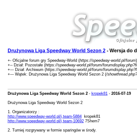
Drużynowa Liga Speedway World Sezon 2
- Wersja do 
+- Oficjalne forum gry Speedway-World (
https://speedway-world.pl/forum
)
+-- Dział: Pozostałe (
https://speedway-world.pl/forum/forumdisplay.php?f
+--- Dział: Archiwum (
https://speedway-world.pl/forum/forumdisplay.php?
+--- Wątek: Drużynowa Liga Speedway World Sezon 2 (
/showthread.php?
Drużynowa Liga Speedway World Sezon 2
-
kropek81
-
2016-07-19
Drużynowa Liga Speedway World Sezon 2
1. Organizatorzy :
http://www.speedway-world.pl/i,team-5884
kropek81
http://www.speedway-world.pl/i,team-10692
7Shem7
2. Turniej rozgrywany w formie sparingów w środy.