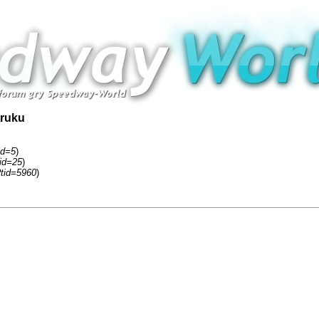
druku
id=5
)
fid=25
)
tid=5960
)