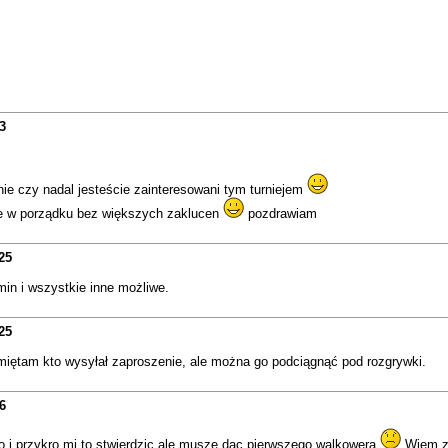
3
e czy nadal jesteście zainteresowani tym turniejem
ie w porządku bez większych zaklucen
pozdrawiam
25
in i wszystkie inne możliwe.
25
amiętam kto wysyłał zaproszenie, ale można go podciągnąć pod rozgrywki.
6
 i przykro mi to stwierdzic ale musze dac pierwszego walkowera
Wiem ze