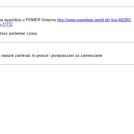
na na wyjeździe u POWER Gniezno
http://www.speedway-world.pl/i,live-482901
ve-77772
ożesz porównać czasy.
z narazie zamknać to prosze i przepraszam za zamieszanie