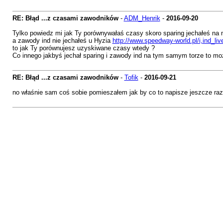
RE: Błąd ...z czasami zawodników
-
ADM_Henrik
-
2016-09-20
Tylko powiedz mi jak Ty porównywałaś czasy skoro sparing jechałeś 
a zawody ind nie jechałeś u Hyzia
http://www.speedway-world.pl/i,ind_li
to jak Ty porównujesz uzyskiwane czasy wtedy ?
Co innego jakbyś jechał sparing i zawody ind na tym samym torze to m
RE: Błąd ...z czasami zawodników
-
Tofik
-
2016-09-21
no właśnie sam coś sobie pomieszałem jak by co to napisze jeszcze ra