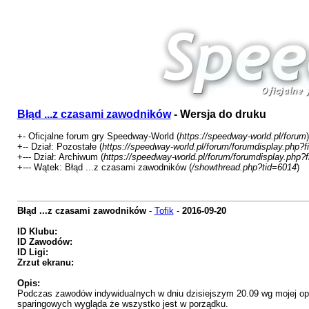
Błąd ...z czasami zawodników
- Wersja do druku
+- Oficjalne forum gry Speedway-World (
https://speedway-world.pl/forum
)
+-- Dział: Pozostałe (
https://speedway-world.pl/forum/forumdisplay.php?f
+--- Dział: Archiwum (
https://speedway-world.pl/forum/forumdisplay.php?
+--- Wątek: Błąd ...z czasami zawodników (
/showthread.php?tid=6014
)
Błąd ...z czasami zawodników
-
Tofik
-
2016-09-20
ID Klubu:
ID Zawodów:
ID Ligi:
Zrzut ekranu:
Opis:
Podczas zawodów indywidualnych w dniu dzisiejszym 20.09 wg mojej o
sparingowych wygląda że wszystko jest w porządku.