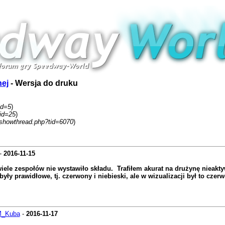
nej
- Wersja do druku
id=5
)
fid=25
)
showthread.php?tid=6070
)
-
2016-11-15
iele zespołów nie wystawiło składu. Trafiłem akurat na drużynę nieakt
 prawidłowe, tj. czerwony i niebieski, ale w wizualizacji był to czerw
_Kuba
-
2016-11-17