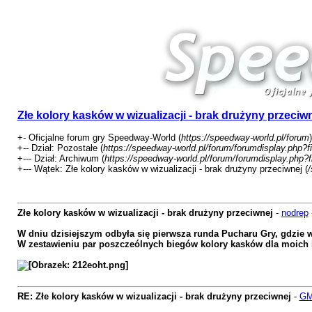
Złe kolory kasków w wizualizacji - brak drużyny przeciw
+- Oficjalne forum gry Speedway-World (
https://speedway-world.pl/forum
)
+-- Dział: Pozostałe (
https://speedway-world.pl/forum/forumdisplay.php?f
+--- Dział: Archiwum (
https://speedway-world.pl/forum/forumdisplay.php?
+--- Wątek: Złe kolory kasków w wizualizacji - brak drużyny przeciwnej (
/
Złe kolory kasków w wizualizacji - brak drużyny przeciwnej
-
nodrep
W dniu dzisiejszym odbyła się pierwsza runda Pucharu Gry, gdzie w
W zestawieniu par poszczeólnych biegów kolory kasków dla moich były
RE: Złe kolory kasków w wizualizacji - brak drużyny przeciwnej
-
GM