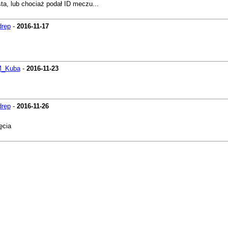
ta, lub chociaż podał ID meczu...
drep
-
2016-11-17
_Kuba
-
2016-11-23
drep
-
2016-11-26
ęcia