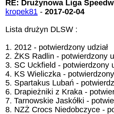
RE: Drużynowa Liga Speedwa
kropek81
-
2017-02-04
Lista drużyn DLSW :
1. 2012 - potwierdzony udział
2. ŻKS Radlin - potwierdzony u
3. SC Uckfield - potwierdzony 
4. KS Wieliczka - potwierdzony
5. Spartakus Lubań - potwierdz
6. Drapieżniki z Kraka - potwie
7. Tarnowskie Jaskółki - potwi
8. NZŻ Crocs Niedobczyce - po