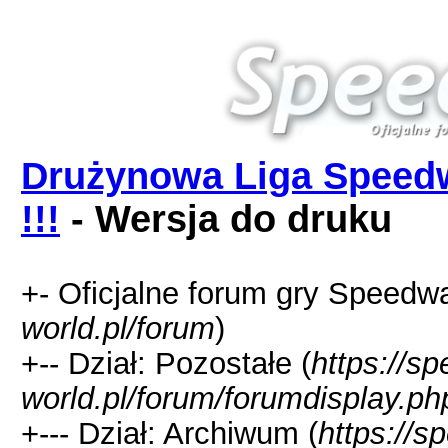
Drużynowa Liga Speedw
!!!
- Wersja do druku
+- Oficjalne forum gry Speedw
world.pl/forum
)
+-- Dział: Pozostałe (
https://s
world.pl/forum/forumdisplay.ph
+--- Dział: Archiwum (
https://s