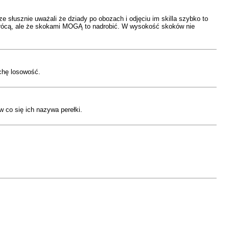
 słusznie uważali że dziady po obozach i odjęciu im skilla szybko to
 wrócą, ale że skokami MOGĄ to nadrobić. W wysokość skoków nie
ochę losowość.
w co się ich nazywa perełki.