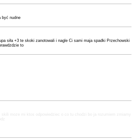
na być nudne
pa siła +3 te skoki zanotowali i nagle Ci sami maja spadki Przechowski
prawdzdzie to
 skili moze mi ktos odpowiedziec o co tu chodzi bo ja rozumiem zmiamy
edz