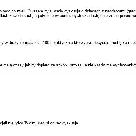
 tego co mieli. Owszem była wtedy dyskusja o dziadach z naddatkami (gracze
ystkich zawodnikach, a jedynie o wspomnianych dziadach, i nie że na pewno
 w drużynie mają skill 100 i praktycznie kto wygra ,decyduje trochę xp i tr
wie mają czasy jak by dopiero ze szkółki przyszli a nie kazdy ma wychowanko
jęli nie tylko Twoim wiec pi co tak dyskusja.