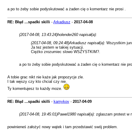
a po to żeby sobie podyskutować a żaden cię o komentarz nie prosi .
RE: Błąd ...spadki skilli
-
Arkadiusz
-
2017-04-08
(2017-04-08, 13:43:24)
holender260 napisał(a):
(2017-04-08, 09:24:48)
Arkadiusz napisał(a):
Wszystkim juni
Ja tez jestem w takiej sytuacji.
Ciężko zrozumiec slowo WSZYSTKIM?.
a po to żeby sobie podyskutować a żaden cię o komentarz nie pro
A tobie grac nikt nie każe jak propozycje zle.
I tak węszy czy kto chcial czy nie.
Ty komentujesz to każdy moze.
RE: Błąd ...spadki skilli
-
kamykov
-
2017-04-09
(2017-04-08, 19:45:01)
Pawel1980 napisał(a):
zglaszam protest w
powinieneś założyć nowy wątek i tam przedstawić swój problem.