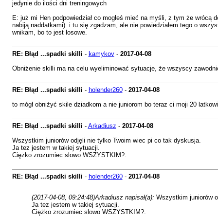
jedynie do ilości dni treningowych
E: już mi Hen podpowiedział co mogłeś mieć na myśli, z tym że wrócą do
nabiją naddatkami). i tu się zgadzam, ale nie powiedziałem tego o wsz
wnikam, bo to jest losowe.
RE: Błąd ...spadki skilli
-
kamykov
-
2017-04-08
Obniżenie skilli ma na celu wyeliminować sytuacje, że wszyscy zawodnicy
RE: Błąd ...spadki skilli
-
holender260
-
2017-04-08
to mógł obniżyć skile dziadkom a nie juniorom bo teraz ci moji 20 latko
RE: Błąd ...spadki skilli
-
Arkadiusz
-
2017-04-08
Wszystkim juniorów odjęli nie tylko Twoim wiec pi co tak dyskusja.
Ja tez jestem w takiej sytuacji.
Ciężko zrozumiec slowo WSZYSTKIM?.
RE: Błąd ...spadki skilli
-
holender260
-
2017-04-08
(2017-04-08, 09:24:48)
Arkadiusz napisał(a):
Wszystkim juniorów od
Ja tez jestem w takiej sytuacji.
Ciężko zrozumiec slowo WSZYSTKIM?.