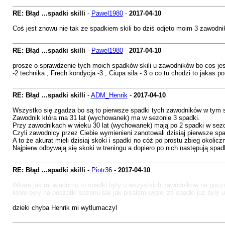
RE: Błąd ...spadki skilli
-
Pawel1980
-
2017-04-10
Coś jest znowu nie tak ze spadkiem skili bo dziś odjeto moim 3 zawodnik
RE: Błąd ...spadki skilli
-
Pawel1980
-
2017-04-10
prosze o sprawdzenie tych moich spadków skili u zawodników bo cos jest
-2 technika , Frech kondycja -3 , Ciupa sila - 3 o co tu chodzi to jakas
RE: Błąd ...spadki skilli
-
ADM_Henrik
-
2017-04-10
Wszystko się zgadza bo są to pierwsze spadki tych zawodników w tym 
Zawodnik która ma 31 lat (wychowanek) ma w sezonie 3 spadki.
Przy zawodnikach w wieku 30 lat (wychowanek) mają po 2 spadki w sezo
Czyli zawodnicy przez Ciebie wymienieni zanotowali dzisiaj pierwsze sp
A to że akurat mieli dzisiaj skoki i spadki no cóż po prostu zbieg okolicz
Najpierw odbywają się skoki w treningu a dopiero po nich następują spadk
RE: Błąd ...spadki skilli
-
Piotr36
-
2017-04-10
Witam jak mi wiadomo to spadki byly u wszystkich zawodnikow na pocza
ktore byly na poczatki sezonu tak jak pisalem wyzej ze spadki juz byly
dzieki chyba Henrik mi wytlumaczyl