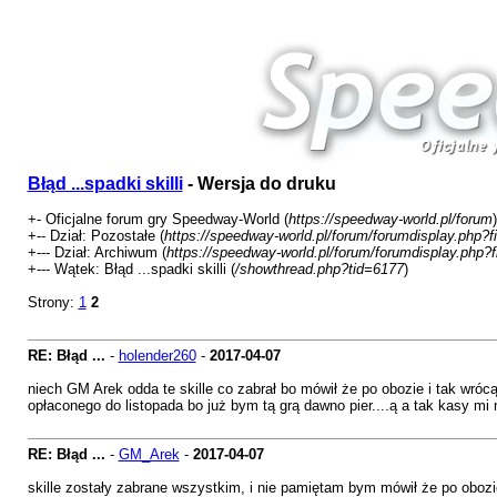
Błąd ...spadki skilli
- Wersja do druku
+- Oficjalne forum gry Speedway-World (
https://speedway-world.pl/forum
)
+-- Dział: Pozostałe (
https://speedway-world.pl/forum/forumdisplay.php?f
+--- Dział: Archiwum (
https://speedway-world.pl/forum/forumdisplay.php?
+--- Wątek: Błąd ...spadki skilli (
/showthread.php?tid=6177
)
Strony:
1
2
RE: Błąd ...
-
holender260
-
2017-04-07
niech GM Arek odda te skille co zabrał bo mówił że po obozie i tak wróc
opłaconego do listopada bo już bym tą grą dawno pier....ą a tak kasy mi 
RE: Błąd ...
-
GM_Arek
-
2017-04-07
skille zostały zabrane wszystkim, i nie pamiętam bym mówił że po obozi