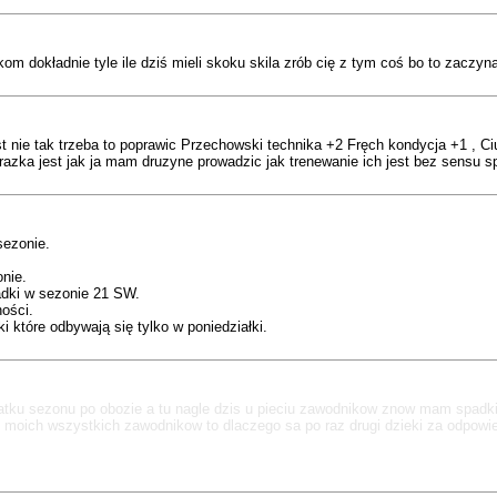
om dokładnie tyle ile dziś mieli skoku skila zrób cię z tym coś bo to zaczy
 nie tak trzeba to poprawic Przechowski technika +2 Fręch kondycja +1 , Ciu
 porazka jest jak ja mam druzyne prowadzic jak trenewanie ich jest bez sensu s
sezonie.
nie.
adki w sezonie 21 SW.
ności.
i które odbywają się tylko w poniedziałki.
tku sezonu po obozie a tu nagle dzis u pieciu zawodnikow znow mam spadki
 u moich wszystkich zawodnikow to dlaczego sa po raz drugi dzieki za odpowi