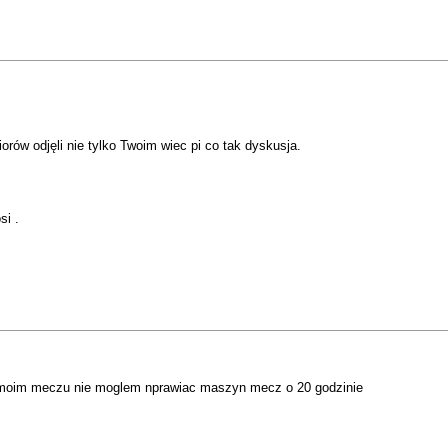
orów odjęli nie tylko Twoim wiec pi co tak dyskusja.
si .
 moim meczu nie moglem nprawiac maszyn mecz o 20 godzinie