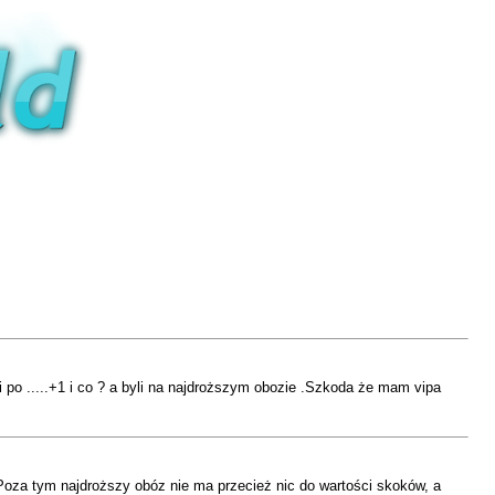
i po .....+1 i co ? a byli na najdroższym obozie .Szkoda że mam vipa
 Poza tym najdroższy obóz nie ma przecież nic do wartości skoków, a