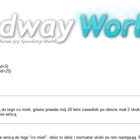
id=5
)
fid=25
)
ą do tego co mieli, gówno prawda mój 20 letni zawodnik po obozie miał 2 skok
nie wrócą
e wrócą do tego "co mieli". obóz to obóz i normalne skoki po nim następują.