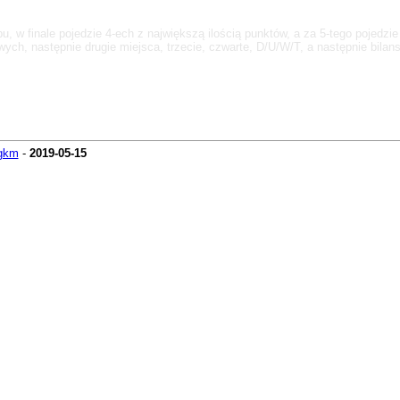
 w finale pojedzie 4-ech z największą ilością punktów, a za 5-tego pojedzie k
wych, następnie drugie miejsca, trzecie, czwarte, D/U/W/T, a następnie bila
gkm
-
2019-05-15