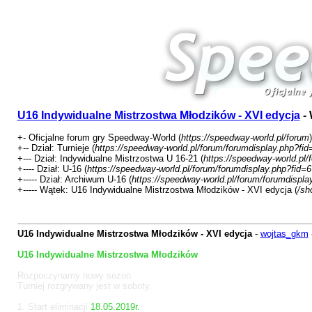
U16 Indywidualne Mistrzostwa Młodzików - XVI edycja
- 
+- Oficjalne forum gry Speedway-World (
https://speedway-world.pl/forum
)
+-- Dział: Turnieje (
https://speedway-world.pl/forum/forumdisplay.php?fid
+--- Dział: Indywidualne Mistrzostwa U 16-21 (
https://speedway-world.pl/
+---- Dział: U-16 (
https://speedway-world.pl/forum/forumdisplay.php?fid=6
+----- Dział: Archiwum U-16 (
https://speedway-world.pl/forum/forumdispla
+----- Wątek: U16 Indywidualne Mistrzostwa Młodzików - XVI edycja (
/sh
U16 Indywidualne Mistrzostwa Młodzików - XVI edycja
-
wojtas_gkm
U16 Indywidualne Mistrzostwa Młodzików
Rozpoczynamy nowy sezon
Turniej rozgrywany jest w soboty.
1. Start eliminacji
18.05.2019r.