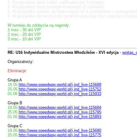
2.
Rozgrywamy serię ćwierć i półfinałów (po 3 turnieje)
3. Rozgrywamy serię turniejów finałowych (5 turniejów)
5. W przypadku awansu do finału więcej niż 4 zawodników z jednego klubu,
6. W przypadku tej samej ilości punktów decyduje ilość zwycięstw biego
W turnieju do zdobycia są nagrody:
1 msc - 30 dni VIP
2 msc - 20 dni VIP
3 msc - 10 dni VIP
RE: U16 Indywidualne Mistrzostwa Młodzików - XVI edycja
-
wojtas_
Organizatorzy:
Eliminacje
Grupa A
18.05
http://www.speedway-world.pl/i,ind_live-115688
25.05
http://www.speedway-world.pl/i,ind_live-115752
01.06
http://www.speedway-world.pl/i,ind_live-115933
Grupa B
18.05
http://www.speedway-world.pl/i,ind_live-115684
25.05
http://www.speedway-world.pl/i,ind_live-115795
01.06
http://www.speedway-world.pl/i,ind_live-115893
Grupa C
18.05
http://www.speedway-world.pl/i,ind_live-115690
25.05
http://www.speedway-world.pl/i,ind_live-115775