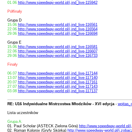
01.06
http://www.speedway-world.pl/i,ind_live-115942
Półfinały
Grupa D
15.06
http://www.speedway-world.pl/i,ind_live-116561
22.06
http://www.speedway-world.pl/i,ind_live-116564
29.06
http://www.speedway-world.pl/i,ind_live-116694
Grupa E
15.06
http://www.speedway-world.pl/i,ind_live-116581
22.06
http://www.speedway-world.pl/i,ind_live-116607
29.06
http://www.speedway-world.pl/i,ind_live-116733
Finały
06.07
http://www.speedway-world.pl/i,ind_live-117144
13.07
http://www.speedway-world.pl/i,ind_live-117140
20.07
http://www.speedway-world.pl/i,ind_live-117161
27.07
http://www.speedway-world.pl/i,ind_live-117143
03.08
http://www.speedway-world.pl/i,ind_live-117137
RE: U16 Indywidualne Mistrzostwa Młodzików - XVI edycja
-
wojtas_
Lista uczestników
Grupa A:
01. Paul Scholar (ASTECK Zielona Góra)
http://www.speedway-world.pl/
02. Roman Kolorov (Gryfy Skórka)
http://www.speedway-world.pl/i,zobac