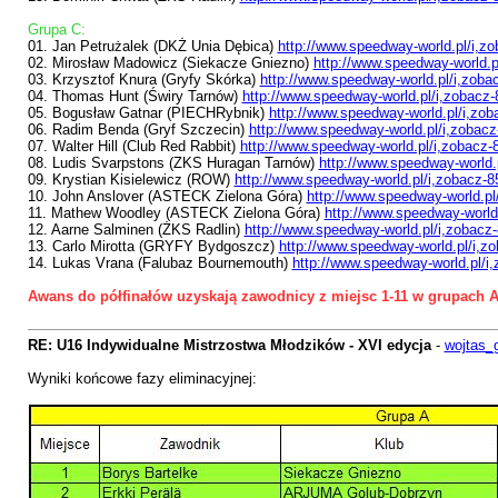
Grupa C:
01. Jan Petrużalek (DKŻ Unia Dębica)
http://www.speedway-world.pl/i,z
02. Mirosław Madowicz (Siekacze Gniezno)
http://www.speedway-world.p
03. Krzysztof Knura (Gryfy Skórka)
http://www.speedway-world.pl/i,zoba
04. Thomas Hunt (Świry Tarnów)
http://www.speedway-world.pl/i,zobacz
05. Bogusław Gatnar (PIECHRybnik)
http://www.speedway-world.pl/i,zo
06. Radim Benda (Gryf Szczecin)
http://www.speedway-world.pl/i,zobac
07. Walter Hill (Club Red Rabbit)
http://www.speedway-world.pl/i,zobacz-
08. Ludis Svarpstons (ZKS Huragan Tarnów)
http://www.speedway-world.
09. Krystian Kisielewicz (ROW)
http://www.speedway-world.pl/i,zobacz-
10. John Anslover (ASTECK Zielona Góra)
http://www.speedway-world.pl
11. Mathew Woodley (ASTECK Zielona Góra)
http://www.speedway-world
12. Aarne Salminen (ŻKS Radlin)
http://www.speedway-world.pl/i,zobacz
13. Carlo Mirotta (GRYFY Bydgoszcz)
http://www.speedway-world.pl/i,z
14. Lukas Vrana (Falubaz Bournemouth)
http://www.speedway-world.pl/i
Awans do półfinałów uzyskają zawodnicy z miejsc 1-11 w grupach A
RE: U16 Indywidualne Mistrzostwa Młodzików - XVI edycja
-
wojtas_
Wyniki końcowe fazy eliminacyjnej: