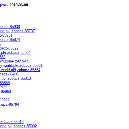
gkm
-
2019-06-08
zobacz-85938
ld.pl/i,zobacz-85797
z-85931
zobacz-85874
8
obacz-85822
.pl/i,zobacz-85904
5882
pl/i,zobacz-85947
y-world.pl/i,zobacz-85861
world.pl/i,zobacz-85854
obacz-85907
.pl/i,zobacz-85813
-85855
85933
z-85863
-85922
obacz-85794
i,zobacz-85913
rld.pl/i,zobacz-85902