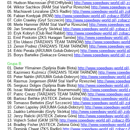
03. Hudson Macrossan (PIECHRybnik)
http://www.speedway-world.pl/i,
04. Wiktor Sachkov (RAM Stal VanPur Rzeszów)
http://www.speedway-wo
05. Machiaveli Linzalone (ŻKS Radlin)
http://www.speedway-world.pl/i,z
06. Fabian Kordyjak (ROW)
http://www.speedway-world.pl/i,zobacz-8585
07. Colin Crawley (Gryf Szczecin)
http://www.speedway-world.pl/i,zobac
08. Merle Hammer (RAM Stal VanPur Rzeszów)
http://www.speedway-wor
09. Jan Smetana (Gryfy Skórka)
http://www.speedway-world.pl/i,zobacz
10. Eryk Kobryń (Club Red Rabbit)
http://www.speedway-world.pl/i,zobac
11. Emil Poskotin (ZKS Huragan Tarnów)
http://www.speedway-world.pl/
12. Elio Udassi (TARZAN'S TEAM TARNÓW)
http://www.speedway-world
13. Zenon Podrez (TARZAN'S TEAM TARNÓW)
http://www.speedway-wor
14. Erkki Perala (ARJUMA Golub-Dobrzyn)
http://www.speedway-world.pl
15. Borys Bartelke (Siekacze Gniezno)
http://www.speedway-world.pl/i,
Grupa B:
01. Dieter Ylimainen (Spôjnia Białe Blota)
http://www.speedway-world.pl/
02. Kazimierz Kuźmicz (TARZAN'S TEAM TARNÓW)
http://www.speedw
03. Peter Nahlin (ARJUMA Golub-Dobrzyn)
http://www.speedway-world.pl
04. Rasmus Jorgensen (RAM Stal VanPur Rzeszów)
http://www.speedwa
05. Sergiusz Dolgov (Spôjnia Białe Blota)
http://www.speedway-world.pl/
06. Issac Wahlstedt (Falubaz Bournemouth)
http://www.speedway-world.
07. Patric Creutz (TARZAN'S TEAM TARNÓW)
http://www.speedway-worl
08. Bartosz Bethke (ASTECK Zielona Góra)
http://www.speedway-world.
09. Tomasso Bettetini (Gryf Szczecin)
http://www.speedway-world.pl/i,z
10. Cohen Lapsley (ARJUMA Golub-Dobrzyn)
http://www.speedway-world
11. Jaakko Lehtomäki (Gryfy Skórka)
http://www.speedway-world.pl/i,zo
12. Jerzy Ralicki (ASTECK Zielona Góra)
http://www.speedway-world.pl/
13. Vojtech Sobol (GKM 1979)
http://www.speedway-world.pl/i,zobacz-8
14. Bradley Fisher (ASTECK Zielona Góra)
http://www.speedway-world.p
15. Dominik Chwat (ŻKS Radlin)
http://www.speedway-world.pl/i,zobacz-