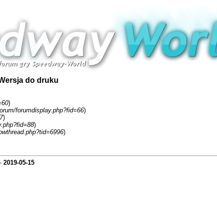
Wersja do druku
=60
)
forum/forumdisplay.php?fid=66
)
7
)
y.php?fid=88
)
owthread.php?tid=6996
)
-
2019-05-15