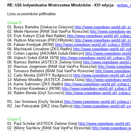
RE: U16 Indywidualne Mistrzostwa Młodzików - XVI edycja
-
wojtas_
Lista uczestników półfinałów
Grupa D:
01. Borys Bartelke (Siekacze Gniezno)
http://www.speedway-world.pl/i,
02. Merle Hammer (RAM Stal VanPur Rzeszów)
http://www.speedway-wor
03. Eryk Kobryń (Club Red Rabbit)
http://www.speedway-world.pl/i,zobac
04. Hudson Macrossan (PIECHRybnik)
http://www.speedway-world.pl/i,
05. Fabian Kordyjak (ROW)
http://www.speedway-world.pl/i,zobacz-8585
06. Machiaveli Linzalone (ŻKS Radlin)
http://www.speedway-world.pl/i,z
07. Cohen Lapsley (ARJUMA Golub-Dobrzyn)
http://www.speedway-world
08. Vojtech Sobol (GKM 1979)
http://www.speedway-world.pl/i,zobacz-8
09. Bartosz Bethke (ASTECK Zielona Góra)
http://www.speedway-world.
10. Rasmus Jorgensen (RAM Stal VanPur Rzeszów)
http://www.speedwa
11. Tomasso Bettetini (RAM Stal VanPur Rzeszów)
http://www.speedway-
12. Carlo Mirotta (GRYFY Bydgoszcz)
http://www.speedway-world.pl/i,z
13. Mathew Woodley (ASTECK Zielona Góra)
http://www.speedway-world
14. Aarne Salminen (ŻKS Radlin)
http://www.speedway-world.pl/i,zobacz
15. Krystian Kisielewicz (ROW)
http://www.speedway-world.pl/i,zobacz-
16. Radim Benda (Gryf Szczecin)
http://www.speedway-world.pl/i,zobac
R1. Jan Smetana (Gryfy Skórka)
http://www.speedway-world.pl/i,zobacz
R2. Jan Petrużalek (DKŻ Unia Dębica)
http://www.speedway-world.pl/i,z
Grupa E:
01. Paul Scholar (ASTECK Zielona Góra)
http://www.speedway-world.pl/
02. Wiktor Sachkov (RAM Stal VanPur Rzeszów)
http://www.speedway-wo