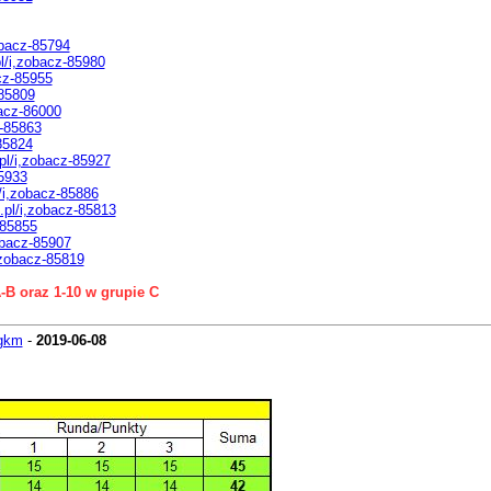
obacz-85794
l/i,zobacz-85980
cz-85955
-85809
bacz-86000
z-85863
85824
pl/i,zobacz-85927
85933
/i,zobacz-85886
.pl/i,zobacz-85813
-85855
obacz-85907
,zobacz-85819
-B oraz 1-10 w grupie C
gkm
-
2019-06-08