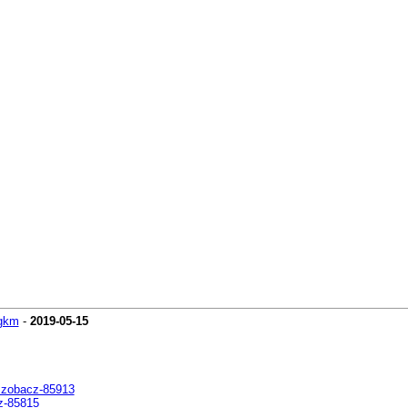
gkm
-
2019-05-15
i,zobacz-85913
z-85815