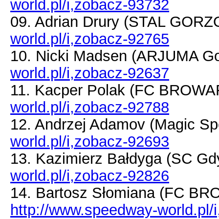
world.pl/i,zobacz-93732
09. Adrian Drury (STAL GOR
world.pl/i,zobacz-92765
10. Nicki Madsen (ARJUMA G
world.pl/i,zobacz-92637
11. Kacper Polak (FC BROW
world.pl/i,zobacz-92788
12. Andrzej Adamov (Magic S
world.pl/i,zobacz-92693
13. Kazimierz Bałdyga (SC Gd
world.pl/i,zobacz-92826
14. Bartosz Słomiana (FC B
http://www.speedway-world.pl/