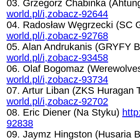
03. Grzegorz Chabinka (Ahtu
world.pl/i,zobacz-92644
04. Radosław Węgrzecki (SC 
world.pl/i,zobacz-92768
05. Alan Andrukanis (GRYFY 
world.pl/i,zobacz-93458
06. Olaf Bogomaz (Werewolv
world.pl/i,zobacz-93734
07. Artur Liban (ZKS Huragan
world.pl/i,zobacz-92702
08. Eric Diener (Na Styku)
http
92838
09. Jaymz Hingston (Husaria