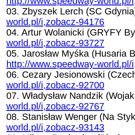
http://www.speedway-world.pl/
03. Zbyszek Lerch (SC Gdyni
world.pl/i,zobacz-94176
04. Artur Wolanicki (GRYFY B
world.pl/i,zobacz-93727
05. Jarosław Myśka (Husaria
http://www.speedway-world.pl/
06. Cezary Jesionowski (Czec
world.pl/i,zobacz-92700
07. Władysław Nandzik (Woja
world.pl/i,zobacz-92767
08. Stanisław Wenger (Na Sty
world.pl/i,zobacz-93143