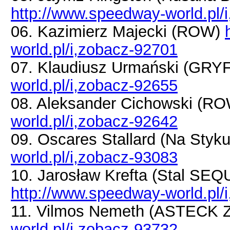
http://www.speedway-world.pl/
06. Kazimierz Majecki (ROW)
world.pl/i,zobacz-92701
07. Klaudiusz Urmański (GRY
world.pl/i,zobacz-92655
08. Aleksander Cichowski (R
world.pl/i,zobacz-92642
09. Oscares Stallard (Na Styk
world.pl/i,zobacz-93083
10. Jarosław Krefta (Stal S
http://www.speedway-world.pl/
11. Vilmos Nemeth (ASTECK Z
world.pl/i,zobacz-93732