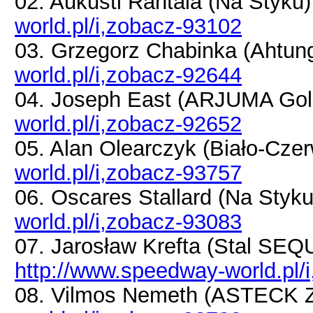
02. Aukusti Rantala (Na Styku
world.pl/i,zobacz-93102
03. Grzegorz Chabinka (Ahtu
world.pl/i,zobacz-92644
04. Joseph East (ARJUMA Go
world.pl/i,zobacz-92652
05. Alan Olearczyk (Biało-Cze
world.pl/i,zobacz-93757
06. Oscares Stallard (Na Styk
world.pl/i,zobacz-93083
07. Jarosław Krefta (Stal S
http://www.speedway-world.pl/
08. Vilmos Nemeth (ASTECK Z