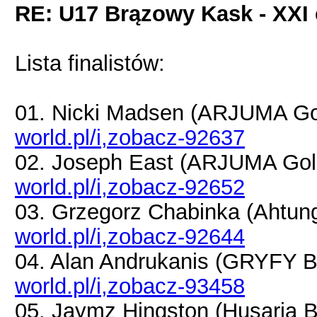
RE: U17 Brązowy Kask - XXI 
Lista finalistów:
01. Nicki Madsen (ARJUMA G
world.pl/i,zobacz-92637
02. Joseph East (ARJUMA Go
world.pl/i,zobacz-92652
03. Grzegorz Chabinka (Ahtu
world.pl/i,zobacz-92644
04. Alan Andrukanis (GRYFY 
world.pl/i,zobacz-93458
05. Jaymz Hingston (Husaria