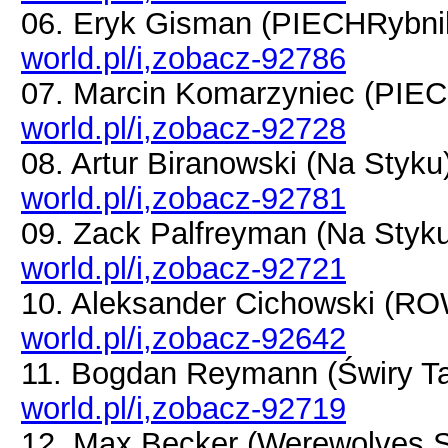
06. Eryk Gisman (PIECHRybn
world.pl/i,zobacz-92786
07. Marcin Komarzyniec (PIE
world.pl/i,zobacz-92728
08. Artur Biranowski (Na Styku
world.pl/i,zobacz-92781
09. Zack Palfreyman (Na Styk
world.pl/i,zobacz-92721
10. Aleksander Cichowski (R
world.pl/i,zobacz-92642
11. Bogdan Reymann (Świry T
world.pl/i,zobacz-92719
12. Max Becker (Werewolves