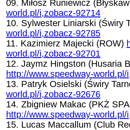
09. Miłosz Runiewicz (Błyskaw
world.pl/i,zobacz-92714
10. Sylwester Liniarski (Świry
world.pl/i,zobacz-92785
11. Kazimierz Majecki (ROW)
world.pl/i,zobacz-92701
12. Jaymz Hingston (Husaria
http://www.speedway-world.pl/
13. Patryk Osielski (Świry Tar
world.pl/i,zobacz-92676
14. Zbigniew Makac (PKŻ SP
http://www.speedway-world.pl/
15. Lucas Maccallum (Club Re