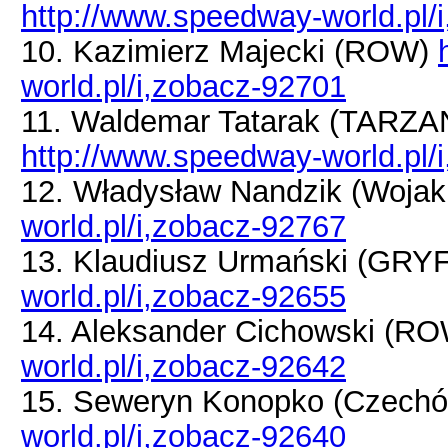
http://www.speedway-world.pl/
10. Kazimierz Majecki (ROW)
world.pl/i,zobacz-92701
11. Waldemar Tatarak (TAR
http://www.speedway-world.pl/
12. Władysław Nandzik (Woja
world.pl/i,zobacz-92767
13. Klaudiusz Urmański (GRY
world.pl/i,zobacz-92655
14. Aleksander Cichowski (R
world.pl/i,zobacz-92642
15. Seweryn Konopko (Czechó
world.pl/i,zobacz-92640