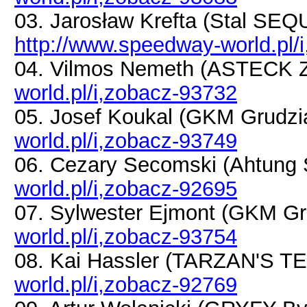
03. Jarosław Krefta (Stal S
http://www.speedway-world.pl/
04. Vilmos Nemeth (ASTECK Z
world.pl/i,zobacz-93732
05. Josef Koukal (GKM Grudz
world.pl/i,zobacz-93749
06. Cezary Secomski (Ahtung
world.pl/i,zobacz-92695
07. Sylwester Ejmont (GKM G
world.pl/i,zobacz-93754
08. Kai Hassler (TARZAN'S
world.pl/i,zobacz-92769