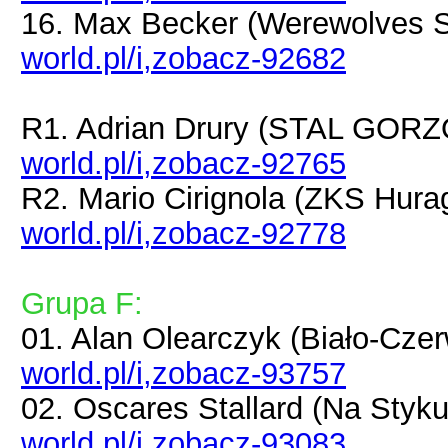
16. Max Becker (Werewolves
world.pl/i,zobacz-92682
R1. Adrian Drury (STAL GOR
world.pl/i,zobacz-92765
R2. Mario Cirignola (ZKS Hur
world.pl/i,zobacz-92778
Grupa F:
01. Alan Olearczyk (Biało-Cze
world.pl/i,zobacz-93757
02. Oscares Stallard (Na Styk
world.pl/i,zobacz-93083