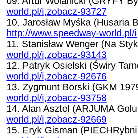
09. Artur Wolanicki (GRYFY B
world.pl/i,zobacz-93727
10. Jarosław Myśka (Husaria
http://www.speedway-world.pl/
11. Stanisław Wenger (Na Sty
world.pl/i,zobacz-93143
12. Patryk Osielski (Świry Tar
world.pl/i,zobacz-92676
13. Zygmunt Borski (GKM 197
world.pl/i,zobacz-93758
14. Alan Asztel (ARJUMA Gol
world.pl/i,zobacz-92669
15. Eryk Gisman (PIECHRybn