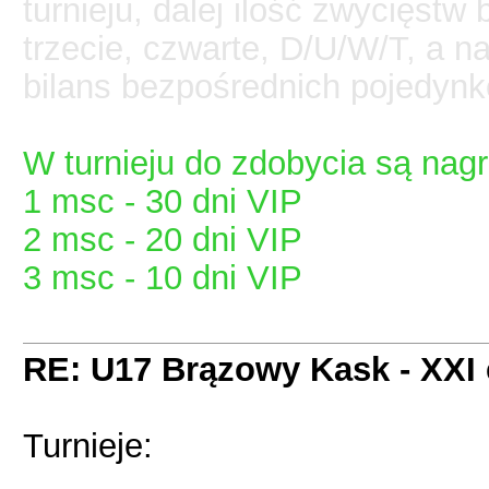
turnieju, dalej ilość zwycięstw
trzecie, czwarte, D/U/W/T, a n
bilans bezpośrednich pojedynk
W turnieju do zdobycia są nag
1 msc - 30 dni VIP
2 msc - 20 dni VIP
3 msc - 10 dni VIP
RE: U17 Brązowy Kask - XXI 
Turnieje: