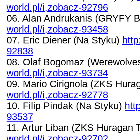
world.pl/i,zobacz-92796
06. Alan Andrukanis (GRYFY 
world.pl/i,zobacz-93458
07. Eric Diener (Na Styku)
http
92838
08. Olaf Bogomaz (Werewolv
world.pl/i,zobacz-93734
09. Mario Cirignola (ZKS Hur
world.pl/i,zobacz-92778
10. Filip Pindak (Na Styku)
htt
93537
11. Artur Liban (ZKS Huragan
world.pl/i,zobacz-92702