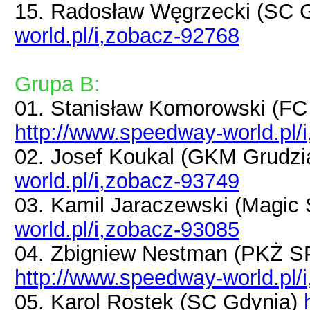
15. Radosław Węgrzecki (SC 
world.pl/i,zobacz-92768
Grupa B:
01. Stanisław Komorowski (
http://www.speedway-world.pl/
02. Josef Koukal (GKM Grudz
world.pl/i,zobacz-93749
03. Kamil Jaraczewski (Magi
world.pl/i,zobacz-93085
04. Zbigniew Nestman (PKŻ 
http://www.speedway-world.pl/
05. Karol Rostek (SC Gdynia)