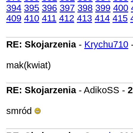
394
395
396
397
398
399
400
409
410
411
412
413
414
415
RE: Skojarzenia
-
Krychu710
mak(kwiat)
RE: Skojarzenia
- AdikoSS -
2
smród