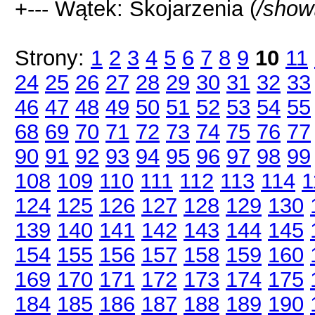
+--- Wątek: Skojarzenia (
/show
Strony:
1
2
3
4
5
6
7
8
9
10
11
24
25
26
27
28
29
30
31
32
33
46
47
48
49
50
51
52
53
54
55
68
69
70
71
72
73
74
75
76
77
90
91
92
93
94
95
96
97
98
99
108
109
110
111
112
113
114
1
124
125
126
127
128
129
130
139
140
141
142
143
144
145
154
155
156
157
158
159
160
169
170
171
172
173
174
175
184
185
186
187
188
189
190