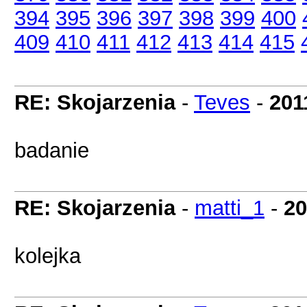
394
395
396
397
398
399
400
409
410
411
412
413
414
415
RE: Skojarzenia
-
Teves
-
201
badanie
RE: Skojarzenia
-
matti_1
-
20
kolejka