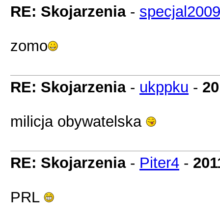
RE: Skojarzenia
-
specjal200
zomo
RE: Skojarzenia
-
ukppku
-
20
milicja obywatelska
RE: Skojarzenia
-
Piter4
-
201
PRL