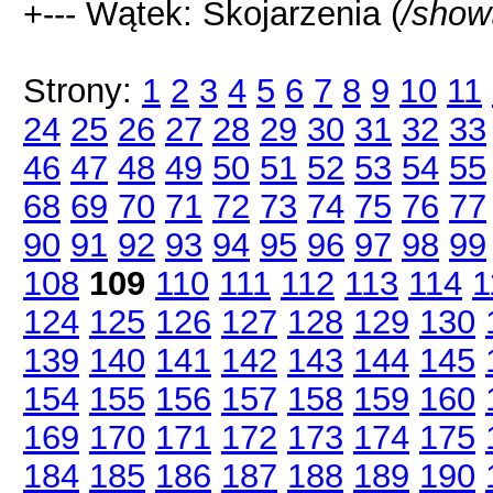
+--- Wątek: Skojarzenia (
/show
Strony:
1
2
3
4
5
6
7
8
9
10
11
24
25
26
27
28
29
30
31
32
33
46
47
48
49
50
51
52
53
54
55
68
69
70
71
72
73
74
75
76
77
90
91
92
93
94
95
96
97
98
99
108
109
110
111
112
113
114
1
124
125
126
127
128
129
130
139
140
141
142
143
144
145
154
155
156
157
158
159
160
169
170
171
172
173
174
175
184
185
186
187
188
189
190