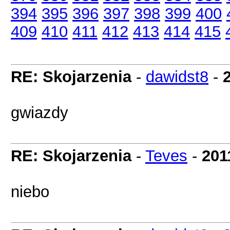
394
395
396
397
398
399
400
409
410
411
412
413
414
415
RE: Skojarzenia
-
dawidst8
-
gwiazdy
RE: Skojarzenia
-
Teves
-
201
niebo