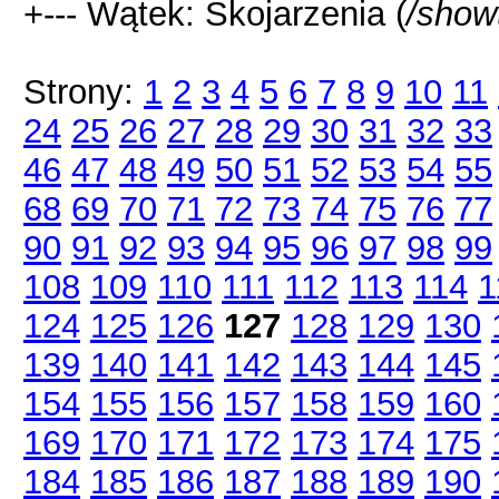
+--- Wątek: Skojarzenia (
/show
Strony:
1
2
3
4
5
6
7
8
9
10
11
24
25
26
27
28
29
30
31
32
33
46
47
48
49
50
51
52
53
54
55
68
69
70
71
72
73
74
75
76
77
90
91
92
93
94
95
96
97
98
99
108
109
110
111
112
113
114
1
124
125
126
127
128
129
130
139
140
141
142
143
144
145
154
155
156
157
158
159
160
169
170
171
172
173
174
175
184
185
186
187
188
189
190