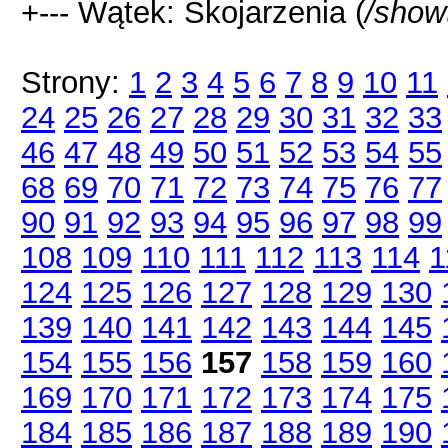
+--- Wątek: Skojarzenia (
/show
Strony:
1
2
3
4
5
6
7
8
9
10
11
24
25
26
27
28
29
30
31
32
33
46
47
48
49
50
51
52
53
54
55
68
69
70
71
72
73
74
75
76
77
90
91
92
93
94
95
96
97
98
99
108
109
110
111
112
113
114
1
124
125
126
127
128
129
130
139
140
141
142
143
144
145
154
155
156
157
158
159
160
169
170
171
172
173
174
175
184
185
186
187
188
189
190