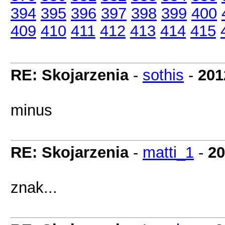
394
395
396
397
398
399
400
409
410
411
412
413
414
415
RE: Skojarzenia
-
sothis
-
201
minus
RE: Skojarzenia
-
matti_1
-
20
znak...