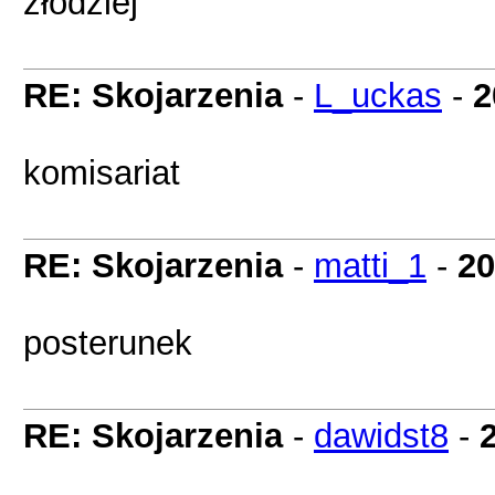
złodziej
RE: Skojarzenia
-
L_uckas
-
2
komisariat
RE: Skojarzenia
-
matti_1
-
20
posterunek
RE: Skojarzenia
-
dawidst8
-