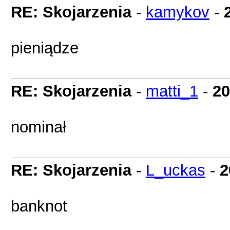
RE: Skojarzenia
-
kamykov
-
pieniądze
RE: Skojarzenia
-
matti_1
-
20
nominał
RE: Skojarzenia
-
L_uckas
-
2
banknot