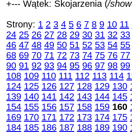
+--- Wątek: Skojarzenia (
/show
Strony:
1
2
3
4
5
6
7
8
9
10
11
24
25
26
27
28
29
30
31
32
33
46
47
48
49
50
51
52
53
54
55
68
69
70
71
72
73
74
75
76
77
90
91
92
93
94
95
96
97
98
99
108
109
110
111
112
113
114
1
124
125
126
127
128
129
130
139
140
141
142
143
144
145
154
155
156
157
158
159
160
169
170
171
172
173
174
175
184
185
186
187
188
189
190