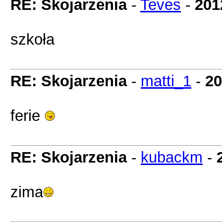
RE: Skojarzenia
-
Teves
-
201
szkoła
RE: Skojarzenia
-
matti_1
-
20
ferie
RE: Skojarzenia
-
kubackm
-
zima