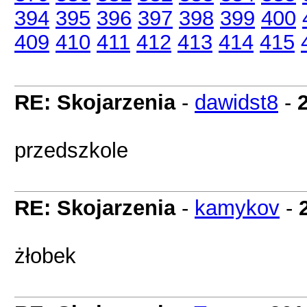
394
395
396
397
398
399
400
409
410
411
412
413
414
415
RE: Skojarzenia
-
dawidst8
-
przedszkole
RE: Skojarzenia
-
kamykov
-
żłobek