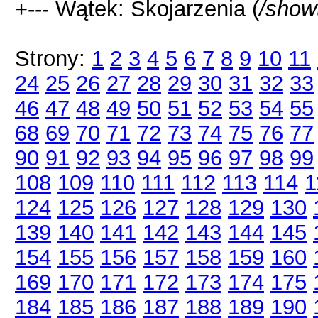
+--- Wątek: Skojarzenia (
/show
Strony:
1
2
3
4
5
6
7
8
9
10
11
24
25
26
27
28
29
30
31
32
33
46
47
48
49
50
51
52
53
54
55
68
69
70
71
72
73
74
75
76
77
90
91
92
93
94
95
96
97
98
99
108
109
110
111
112
113
114
1
124
125
126
127
128
129
130
139
140
141
142
143
144
145
154
155
156
157
158
159
160
169
170
171
172
173
174
175
184
185
186
187
188
189
190