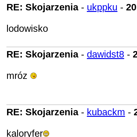
RE: Skojarzenia
-
ukppku
-
20
lodowisko
RE: Skojarzenia
-
dawidst8
-
mróz
RE: Skojarzenia
-
kubackm
-
kaloryfer