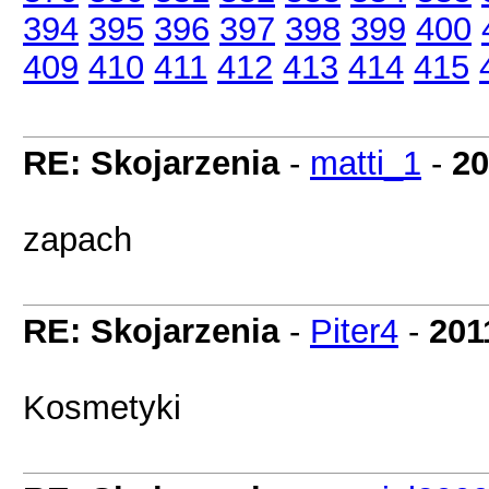
394
395
396
397
398
399
400
409
410
411
412
413
414
415
RE: Skojarzenia
-
matti_1
-
20
zapach
RE: Skojarzenia
-
Piter4
-
201
Kosmetyki