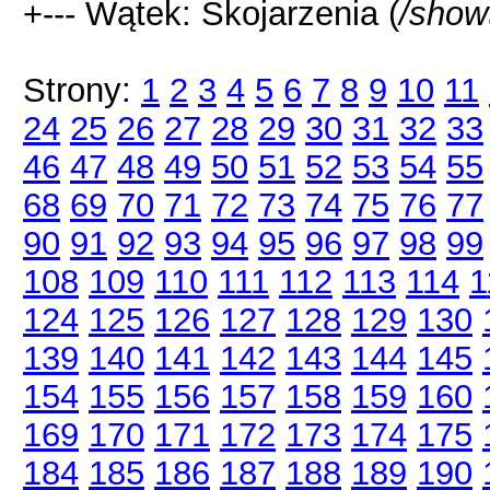
+--- Wątek: Skojarzenia (
/show
Strony:
1
2
3
4
5
6
7
8
9
10
11
24
25
26
27
28
29
30
31
32
33
46
47
48
49
50
51
52
53
54
55
68
69
70
71
72
73
74
75
76
77
90
91
92
93
94
95
96
97
98
99
108
109
110
111
112
113
114
1
124
125
126
127
128
129
130
139
140
141
142
143
144
145
154
155
156
157
158
159
160
169
170
171
172
173
174
175
184
185
186
187
188
189
190