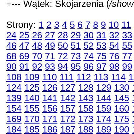
+--- Wątek: Skojarzenia (
/show
Strony:
1
2
3
4
5
6
7
8
9
10
11
24
25
26
27
28
29
30
31
32
33
46
47
48
49
50
51
52
53
54
55
68
69
70
71
72
73
74
75
76
77
90
91
92
93
94
95
96
97
98
99
108
109
110
111
112
113
114
1
124
125
126
127
128
129
130
139
140
141
142
143
144
145
154
155
156
157
158
159
160
169
170
171
172
173
174
175
184
185
186
187
188
189
190