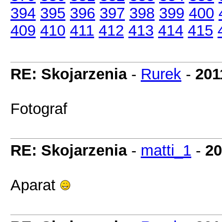
394
395
396
397
398
399
400
409
410
411
412
413
414
415
RE: Skojarzenia
-
Rurek
-
201
Fotograf
RE: Skojarzenia
-
matti_1
-
20
Aparat