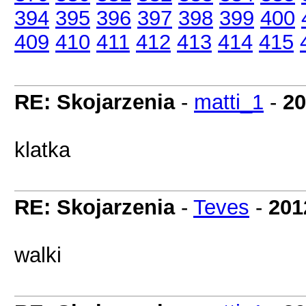
394
395
396
397
398
399
400
409
410
411
412
413
414
415
RE: Skojarzenia
-
matti_1
-
20
klatka
RE: Skojarzenia
-
Teves
-
201
walki