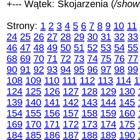
+--- Wątek: Skojarzenia (
/show
Strony:
1
2
3
4
5
6
7
8
9
10
11
24
25
26
27
28
29
30
31
32
33
46
47
48
49
50
51
52
53
54
55
68
69
70
71
72
73
74
75
76
77
90
91
92
93
94
95
96
97
98
99
108
109
110
111
112
113
114
1
124
125
126
127
128
129
130
139
140
141
142
143
144
145
154
155
156
157
158
159
160
169
170
171
172
173
174
175
184
185
186
187
188
189
190