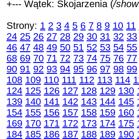
+--- Wątek: Skojarzenia (
/show
Strony:
1
2
3
4
5
6
7
8
9
10
11
24
25
26
27
28
29
30
31
32
33
46
47
48
49
50
51
52
53
54
55
68
69
70
71
72
73
74
75
76
77
90
91
92
93
94
95
96
97
98
99
108
109
110
111
112
113
114
1
124
125
126
127
128
129
130
139
140
141
142
143
144
145
154
155
156
157
158
159
160
169
170
171
172
173
174
175
184
185
186
187
188
189
190