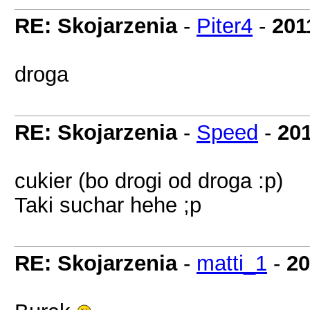
RE: Skojarzenia
-
Piter4
-
201
droga
RE: Skojarzenia
-
Speed
-
201
cukier (bo drogi od droga :p)
Taki suchar hehe ;p
RE: Skojarzenia
-
matti_1
-
20