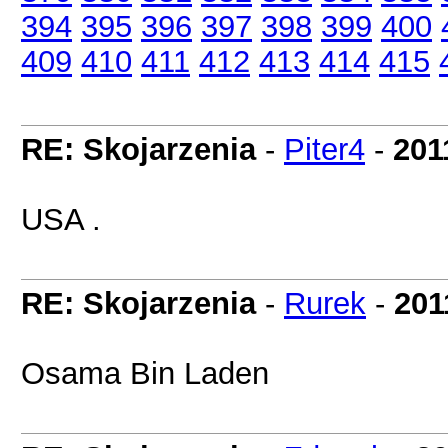
394
395
396
397
398
399
400
409
410
411
412
413
414
415
RE: Skojarzenia
-
Piter4
-
201
USA .
RE: Skojarzenia
-
Rurek
-
201
Osama Bin Laden