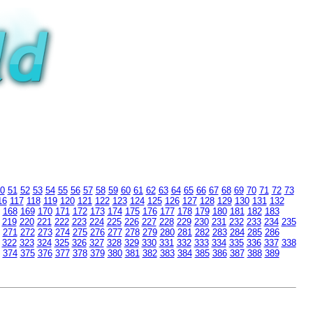
0
51
52
53
54
55
56
57
58
59
60
61
62
63
64
65
66
67
68
69
70
71
72
73
16
117
118
119
120
121
122
123
124
125
126
127
128
129
130
131
132
168
169
170
171
172
173
174
175
176
177
178
179
180
181
182
183
219
220
221
222
223
224
225
226
227
228
229
230
231
232
233
234
235
271
272
273
274
275
276
277
278
279
280
281
282
283
284
285
286
322
323
324
325
326
327
328
329
330
331
332
333
334
335
336
337
338
374
375
376
377
378
379
380
381
382
383
384
385
386
387
388
389