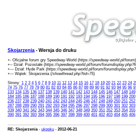
Skojarzenia
- Wersja do druku
+- Oficjalne forum gry Speedway-World (
https://speedway-world.pl/forum
)
+-- Dział: Pozostałe (
https://speedway-world.pl/forum/forumdisplay.php?f
+--- Dział: Hyde Park (
https://speedway-world.pl/forum/forumdisplay.php?
+--- Wątek: Skojarzenia (
/showthread.php?tid=75
)
Strony:
1
2
3
4
5
6
7
8
9
10
11
12
13
14
15
16
17
18
19
20
21
22
23
24
2
74
75
76
77
78
79
80
81
82
83
84
85
86
87
88
89
90
91
92
93
94
95
96
9
133
134
135
136
137
138
139
140
141
142
143
144
145
146
147
148
149
184
185
186
187
188
189
190
191
192
193
194
195
196
197
198
199
200
236
237
238
239
240
241
242
243
244
245
246
247
248
249
250
251
252
287
288
289
290
291
292
293
294
295
296
297
298
299
300
301
302
303
339
340
341
342
343
344
345
346
347
348
349
350
351
352
353
354
355
390
391
392
393
394
395
396
397
398
399
400
401
402
403
404
405
406
RE: Skojarzenia
-
ukppku
-
2012-06-21