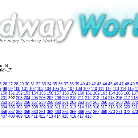
id=5
)
fid=17
)
5
26
27
28
29
30
31
32
33
34
35
36
37
38
39
40
41
42
43
44
45
46
47
48
49
5
7
98
99
100
101
102
103
104
105
106
107
108
109
110
111
112
113
114
115
1
150
151
152
153
154
155
156
157
158
159
160
161
162
163
164
165
166
167
201
202
203
204
205
206
207
208
209
210
211
212
213
214
215
216
217
218
253
254
255
256
257
258
259
260
261
262
263
264
265
266
267
268
269
270
304
305
306
307
308
309
310
311
312
313
314
315
316
317
318
319
320
321
356
357
358
359
360
361
362
363
364
365
366
367
368
369
370
371
372
373
407
408
409
410
411
412
413
414
415
416
417
418