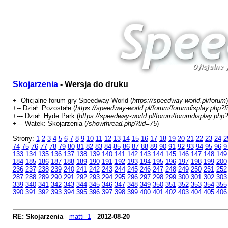
Skojarzenia
- Wersja do druku
+- Oficjalne forum gry Speedway-World (
https://speedway-world.pl/forum
)
+-- Dział: Pozostałe (
https://speedway-world.pl/forum/forumdisplay.php?f
+--- Dział: Hyde Park (
https://speedway-world.pl/forum/forumdisplay.php?
+--- Wątek: Skojarzenia (
/showthread.php?tid=75
)
Strony:
1
2
3
4
5
6
7
8
9
10
11
12
13
14
15
16
17
18
19
20
21
22
23
24
2
74
75
76
77
78
79
80
81
82
83
84
85
86
87
88
89
90
91
92
93
94
95
96
9
133
134
135
136
137
138
139
140
141
142
143
144
145
146
147
148
149
184
185
186
187
188
189
190
191
192
193
194
195
196
197
198
199
200
236
237
238
239
240
241
242
243
244
245
246
247
248
249
250
251
252
287
288
289
290
291
292
293
294
295
296
297
298
299
300
301
302
303
339
340
341
342
343
344
345
346
347
348
349
350
351
352
353
354
355
390
391
392
393
394
395
396
397
398
399
400
401
402
403
404
405
406
RE: Skojarzenia
-
matti_1
-
2012-08-20