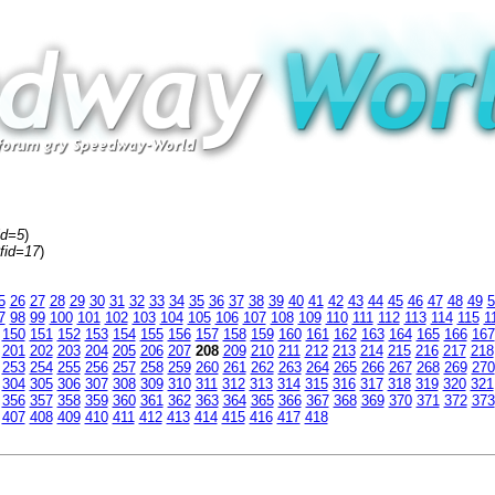
id=5
)
fid=17
)
5
26
27
28
29
30
31
32
33
34
35
36
37
38
39
40
41
42
43
44
45
46
47
48
49
5
7
98
99
100
101
102
103
104
105
106
107
108
109
110
111
112
113
114
115
1
150
151
152
153
154
155
156
157
158
159
160
161
162
163
164
165
166
167
201
202
203
204
205
206
207
208
209
210
211
212
213
214
215
216
217
218
253
254
255
256
257
258
259
260
261
262
263
264
265
266
267
268
269
270
304
305
306
307
308
309
310
311
312
313
314
315
316
317
318
319
320
321
356
357
358
359
360
361
362
363
364
365
366
367
368
369
370
371
372
373
407
408
409
410
411
412
413
414
415
416
417
418