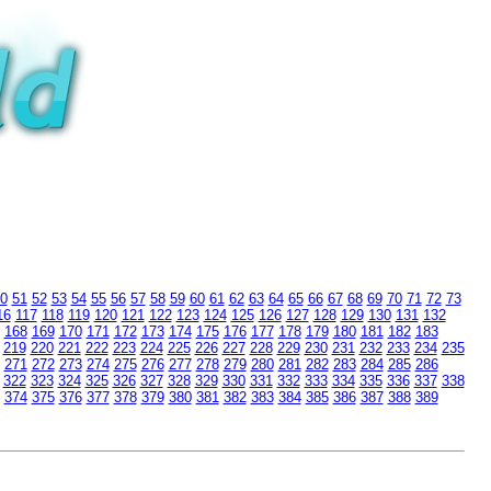
0
51
52
53
54
55
56
57
58
59
60
61
62
63
64
65
66
67
68
69
70
71
72
73
16
117
118
119
120
121
122
123
124
125
126
127
128
129
130
131
132
168
169
170
171
172
173
174
175
176
177
178
179
180
181
182
183
219
220
221
222
223
224
225
226
227
228
229
230
231
232
233
234
235
271
272
273
274
275
276
277
278
279
280
281
282
283
284
285
286
322
323
324
325
326
327
328
329
330
331
332
333
334
335
336
337
338
374
375
376
377
378
379
380
381
382
383
384
385
386
387
388
389