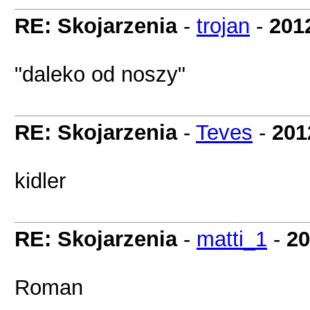
RE: Skojarzenia
-
trojan
-
201
"daleko od noszy"
RE: Skojarzenia
-
Teves
-
201
kidler
RE: Skojarzenia
-
matti_1
-
20
Roman