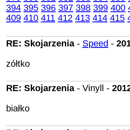
394
395
396
397
398
399
400
409
410
411
412
413
414
415
RE: Skojarzenia
-
Speed
-
201
zółtko
RE: Skojarzenia
- Vinyll -
201
białko