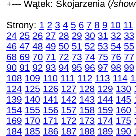
+--- Wątek: Skojarzenia (
/show
Strony:
1
2
3
4
5
6
7
8
9
10
11
24
25
26
27
28
29
30
31
32
33
46
47
48
49
50
51
52
53
54
55
68
69
70
71
72
73
74
75
76
77
90
91
92
93
94
95
96
97
98
99
108
109
110
111
112
113
114
1
124
125
126
127
128
129
130
139
140
141
142
143
144
145
154
155
156
157
158
159
160
169
170
171
172
173
174
175
184
185
186
187
188
189
190