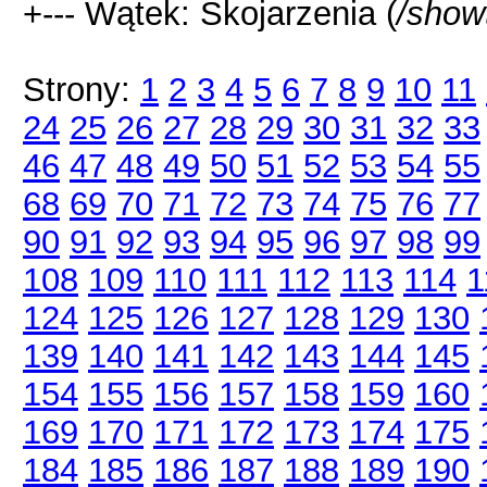
+--- Wątek: Skojarzenia (
/show
Strony:
1
2
3
4
5
6
7
8
9
10
11
24
25
26
27
28
29
30
31
32
33
46
47
48
49
50
51
52
53
54
55
68
69
70
71
72
73
74
75
76
77
90
91
92
93
94
95
96
97
98
99
108
109
110
111
112
113
114
1
124
125
126
127
128
129
130
139
140
141
142
143
144
145
154
155
156
157
158
159
160
169
170
171
172
173
174
175
184
185
186
187
188
189
190