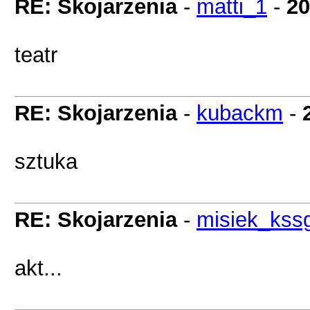
RE: Skojarzenia
-
matti_1
-
20
teatr
RE: Skojarzenia
-
kubackm
-
sztuka
RE: Skojarzenia
-
misiek_kss
akt...