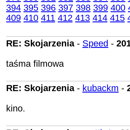
394
395
396
397
398
399
400
409
410
411
412
413
414
415
RE: Skojarzenia
-
Speed
-
201
taśma filmowa
RE: Skojarzenia
-
kubackm
-
kino.