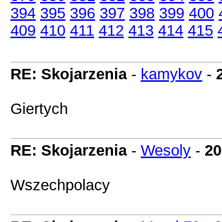
394
395
396
397
398
399
400
409
410
411
412
413
414
415
RE: Skojarzenia
-
kamykov
-
Giertych
RE: Skojarzenia
-
Wesoly
-
20
Wszechpolacy