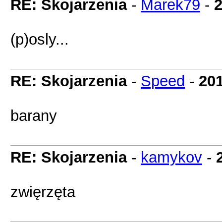
RE: Skojarzenia
-
Marek79
-
2
(p)osly...
RE: Skojarzenia
-
Speed
-
201
barany
RE: Skojarzenia
-
kamykov
-
zwięrzęta