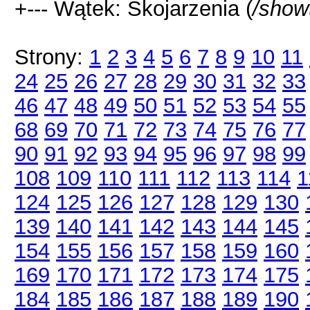
+--- Wątek: Skojarzenia (
/show
Strony:
1
2
3
4
5
6
7
8
9
10
11
24
25
26
27
28
29
30
31
32
33
46
47
48
49
50
51
52
53
54
55
68
69
70
71
72
73
74
75
76
77
90
91
92
93
94
95
96
97
98
99
108
109
110
111
112
113
114
1
124
125
126
127
128
129
130
139
140
141
142
143
144
145
154
155
156
157
158
159
160
169
170
171
172
173
174
175
184
185
186
187
188
189
190