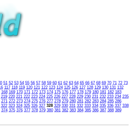
0
51
52
53
54
55
56
57
58
59
60
61
62
63
64
65
66
67
68
69
70
71
72
73
16
117
118
119
120
121
122
123
124
125
126
127
128
129
130
131
132
168
169
170
171
172
173
174
175
176
177
178
179
180
181
182
183
219
220
221
222
223
224
225
226
227
228
229
230
231
232
233
234
235
271
272
273
274
275
276
277
278
279
280
281
282
283
284
285
286
322
323
324
325
326
327
328
329
330
331
332
333
334
335
336
337
338
374
375
376
377
378
379
380
381
382
383
384
385
386
387
388
389