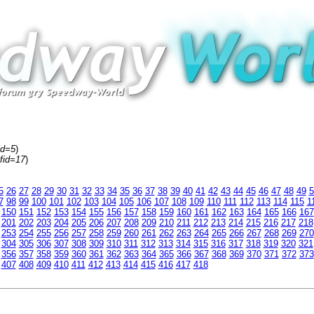
id=5
)
fid=17
)
5
26
27
28
29
30
31
32
33
34
35
36
37
38
39
40
41
42
43
44
45
46
47
48
49
5
7
98
99
100
101
102
103
104
105
106
107
108
109
110
111
112
113
114
115
1
150
151
152
153
154
155
156
157
158
159
160
161
162
163
164
165
166
167
201
202
203
204
205
206
207
208
209
210
211
212
213
214
215
216
217
218
253
254
255
256
257
258
259
260
261
262
263
264
265
266
267
268
269
270
304
305
306
307
308
309
310
311
312
313
314
315
316
317
318
319
320
321
356
357
358
359
360
361
362
363
364
365
366
367
368
369
370
371
372
373
407
408
409
410
411
412
413
414
415
416
417
418