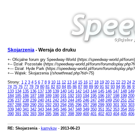
Skojarzenia
- Wersja do druku
+- Oficjalne forum gry Speedway-World (
https://speedway-world.pl/forum
)
+-- Dział: Pozostałe (
https://speedway-world.pl/forum/forumdisplay.php?f
+--- Dział: Hyde Park (
https://speedway-world.pl/forum/forumdisplay.php?
+--- Wątek: Skojarzenia (
/showthread.php?tid=75
)
Strony:
1
2
3
4
5
6
7
8
9
10
11
12
13
14
15
16
17
18
19
20
21
22
23
24
2
74
75
76
77
78
79
80
81
82
83
84
85
86
87
88
89
90
91
92
93
94
95
96
9
133
134
135
136
137
138
139
140
141
142
143
144
145
146
147
148
149
184
185
186
187
188
189
190
191
192
193
194
195
196
197
198
199
200
236
237
238
239
240
241
242
243
244
245
246
247
248
249
250
251
252
287
288
289
290
291
292
293
294
295
296
297
298
299
300
301
302
303
339
340
341
342
343
344
345
346
347
348
349
350
351
352
353
354
355
390
391
392
393
394
395
396
397
398
399
400
401
402
403
404
405
406
RE: Skojarzenia
-
kamykov
-
2013-06-23