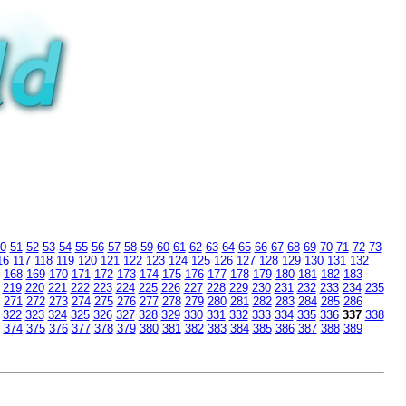
0
51
52
53
54
55
56
57
58
59
60
61
62
63
64
65
66
67
68
69
70
71
72
73
16
117
118
119
120
121
122
123
124
125
126
127
128
129
130
131
132
168
169
170
171
172
173
174
175
176
177
178
179
180
181
182
183
219
220
221
222
223
224
225
226
227
228
229
230
231
232
233
234
235
271
272
273
274
275
276
277
278
279
280
281
282
283
284
285
286
322
323
324
325
326
327
328
329
330
331
332
333
334
335
336
337
338
374
375
376
377
378
379
380
381
382
383
384
385
386
387
388
389