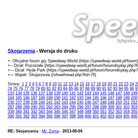
Skojarzenia
- Wersja do druku
+- Oficjalne forum gry Speedway-World (
https://speedway-world.pl/forum
)
+-- Dział: Pozostałe (
https://speedway-world.pl/forum/forumdisplay.php?f
+--- Dział: Hyde Park (
https://speedway-world.pl/forum/forumdisplay.php?
+--- Wątek: Skojarzenia (
/showthread.php?tid=75
)
Strony:
1
2
3
4
5
6
7
8
9
10
11
12
13
14
15
16
17
18
19
20
21
22
23
24
2
74
75
76
77
78
79
80
81
82
83
84
85
86
87
88
89
90
91
92
93
94
95
96
9
133
134
135
136
137
138
139
140
141
142
143
144
145
146
147
148
149
184
185
186
187
188
189
190
191
192
193
194
195
196
197
198
199
200
236
237
238
239
240
241
242
243
244
245
246
247
248
249
250
251
252
287
288
289
290
291
292
293
294
295
296
297
298
299
300
301
302
303
339
340
341
342
343
344
345
346
347
348
349
350
351
352
353
354
355
390
391
392
393
394
395
396
397
398
399
400
401
402
403
404
405
406
RE: Skojarzenia
-
Mr. Zuma
-
2013-08-04