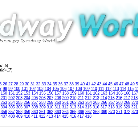
id=5
)
fid=17
)
5
26
27
28
29
30
31
32
33
34
35
36
37
38
39
40
41
42
43
44
45
46
47
48
49
5
7
98
99
100
101
102
103
104
105
106
107
108
109
110
111
112
113
114
115
1
150
151
152
153
154
155
156
157
158
159
160
161
162
163
164
165
166
167
201
202
203
204
205
206
207
208
209
210
211
212
213
214
215
216
217
218
253
254
255
256
257
258
259
260
261
262
263
264
265
266
267
268
269
270
304
305
306
307
308
309
310
311
312
313
314
315
316
317
318
319
320
321
356
357
358
359
360
361
362
363
364
365
366
367
368
369
370
371
372
373
407
408
409
410
411
412
413
414
415
416
417
418