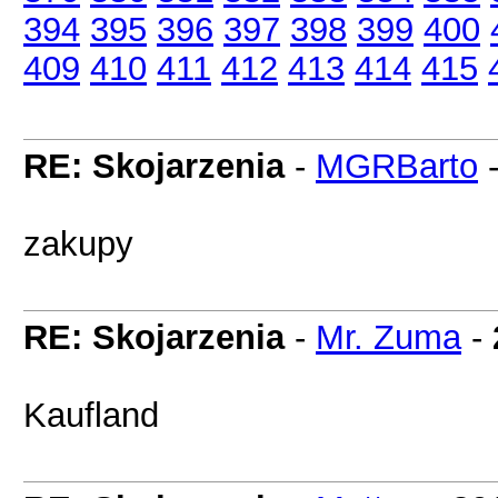
394
395
396
397
398
399
400
409
410
411
412
413
414
415
RE: Skojarzenia
-
MGRBarto
zakupy
RE: Skojarzenia
-
Mr. Zuma
-
Kaufland