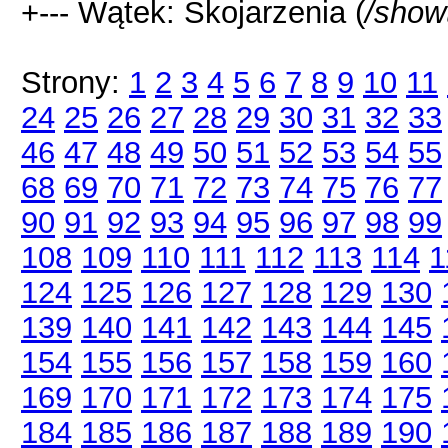
+--- Wątek: Skojarzenia (
/show
Strony:
1
2
3
4
5
6
7
8
9
10
11
24
25
26
27
28
29
30
31
32
33
46
47
48
49
50
51
52
53
54
55
68
69
70
71
72
73
74
75
76
77
90
91
92
93
94
95
96
97
98
99
108
109
110
111
112
113
114
1
124
125
126
127
128
129
130
139
140
141
142
143
144
145
154
155
156
157
158
159
160
169
170
171
172
173
174
175
184
185
186
187
188
189
190