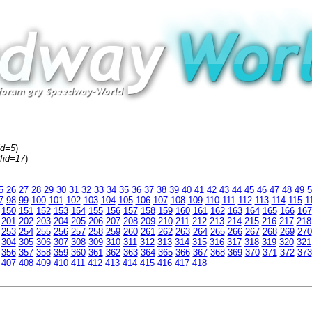
id=5
)
fid=17
)
5
26
27
28
29
30
31
32
33
34
35
36
37
38
39
40
41
42
43
44
45
46
47
48
49
5
7
98
99
100
101
102
103
104
105
106
107
108
109
110
111
112
113
114
115
1
150
151
152
153
154
155
156
157
158
159
160
161
162
163
164
165
166
167
201
202
203
204
205
206
207
208
209
210
211
212
213
214
215
216
217
218
253
254
255
256
257
258
259
260
261
262
263
264
265
266
267
268
269
270
304
305
306
307
308
309
310
311
312
313
314
315
316
317
318
319
320
321
356
357
358
359
360
361
362
363
364
365
366
367
368
369
370
371
372
373
407
408
409
410
411
412
413
414
415
416
417
418