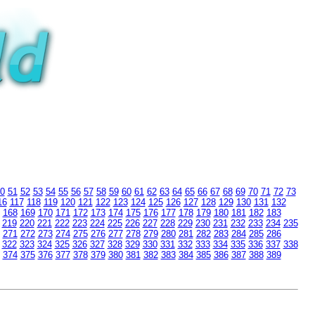
0
51
52
53
54
55
56
57
58
59
60
61
62
63
64
65
66
67
68
69
70
71
72
73
16
117
118
119
120
121
122
123
124
125
126
127
128
129
130
131
132
168
169
170
171
172
173
174
175
176
177
178
179
180
181
182
183
219
220
221
222
223
224
225
226
227
228
229
230
231
232
233
234
235
271
272
273
274
275
276
277
278
279
280
281
282
283
284
285
286
322
323
324
325
326
327
328
329
330
331
332
333
334
335
336
337
338
374
375
376
377
378
379
380
381
382
383
384
385
386
387
388
389