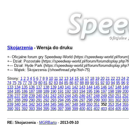
Skojarzenia
- Wersja do druku
+- Oficjalne forum gry Speedway-World (
https://speedway-world.pl/forum
)
+-- Dział: Pozostałe (
https://speedway-world.pl/forum/forumdisplay.php?f
+--- Dział: Hyde Park (
https://speedway-world.pl/forum/forumdisplay.php?
+--- Wątek: Skojarzenia (
/showthread.php?tid=75
)
Strony:
1
2
3
4
5
6
7
8
9
10
11
12
13
14
15
16
17
18
19
20
21
22
23
24
2
74
75
76
77
78
79
80
81
82
83
84
85
86
87
88
89
90
91
92
93
94
95
96
9
133
134
135
136
137
138
139
140
141
142
143
144
145
146
147
148
149
184
185
186
187
188
189
190
191
192
193
194
195
196
197
198
199
200
236
237
238
239
240
241
242
243
244
245
246
247
248
249
250
251
252
287
288
289
290
291
292
293
294
295
296
297
298
299
300
301
302
303
339
340
341
342
343
344
345
346
347
348
349
350
351
352
353
354
355
390
391
392
393
394
395
396
397
398
399
400
401
402
403
404
405
406
RE: Skojarzenia
-
MGRBarto
-
2013-09-10