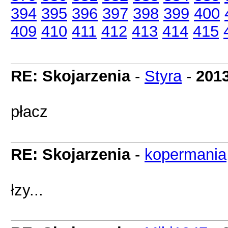
394
395
396
397
398
399
400
409
410
411
412
413
414
415
RE: Skojarzenia
-
Styra
-
2013
płacz
RE: Skojarzenia
-
kopermania
łzy...