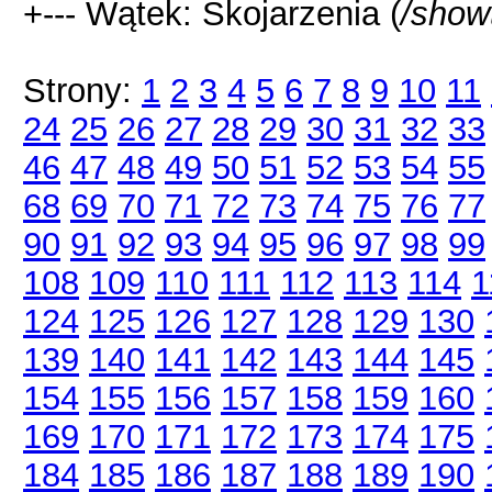
+--- Wątek: Skojarzenia (
/show
Strony:
1
2
3
4
5
6
7
8
9
10
11
24
25
26
27
28
29
30
31
32
33
46
47
48
49
50
51
52
53
54
55
68
69
70
71
72
73
74
75
76
77
90
91
92
93
94
95
96
97
98
99
108
109
110
111
112
113
114
1
124
125
126
127
128
129
130
139
140
141
142
143
144
145
154
155
156
157
158
159
160
169
170
171
172
173
174
175
184
185
186
187
188
189
190