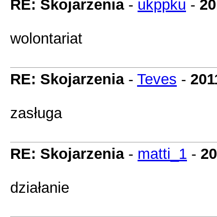
RE: Skojarzenia
-
ukppku
-
20
wolontariat
RE: Skojarzenia
-
Teves
-
201
zasługa
RE: Skojarzenia
-
matti_1
-
20
działanie