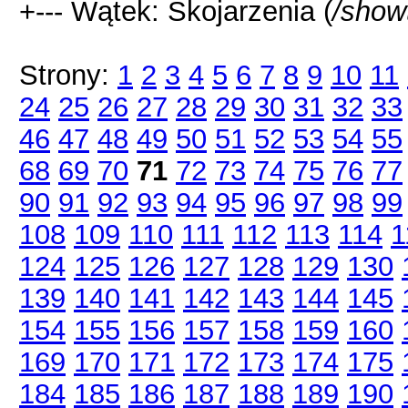
+--- Wątek: Skojarzenia (
/show
Strony:
1
2
3
4
5
6
7
8
9
10
11
24
25
26
27
28
29
30
31
32
33
46
47
48
49
50
51
52
53
54
55
68
69
70
71
72
73
74
75
76
77
90
91
92
93
94
95
96
97
98
99
108
109
110
111
112
113
114
1
124
125
126
127
128
129
130
139
140
141
142
143
144
145
154
155
156
157
158
159
160
169
170
171
172
173
174
175
184
185
186
187
188
189
190