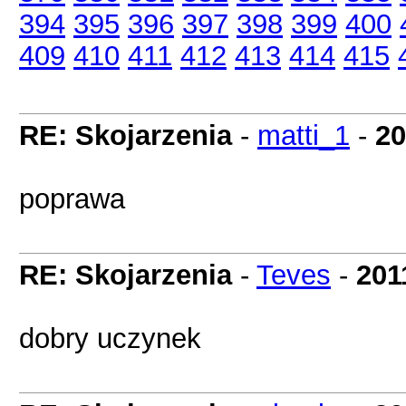
394
395
396
397
398
399
400
409
410
411
412
413
414
415
RE: Skojarzenia
-
matti_1
-
20
poprawa
RE: Skojarzenia
-
Teves
-
201
dobry uczynek