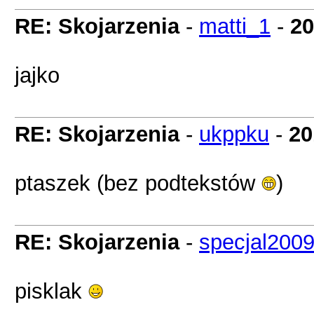
RE: Skojarzenia
-
matti_1
-
20
jajko
RE: Skojarzenia
-
ukppku
-
20
ptaszek (bez podtekstów
)
RE: Skojarzenia
-
specjal200
pisklak