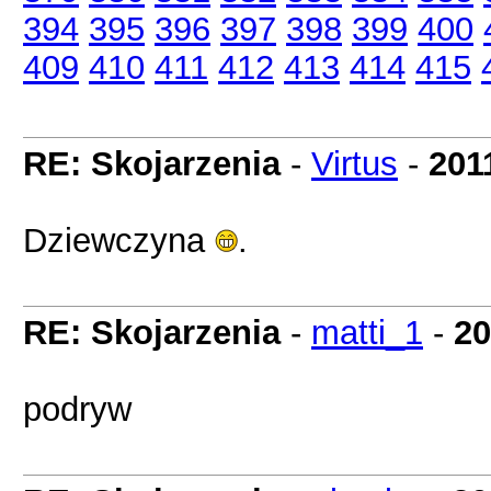
394
395
396
397
398
399
400
409
410
411
412
413
414
415
RE: Skojarzenia
-
Virtus
-
201
Dziewczyna
.
RE: Skojarzenia
-
matti_1
-
20
podryw