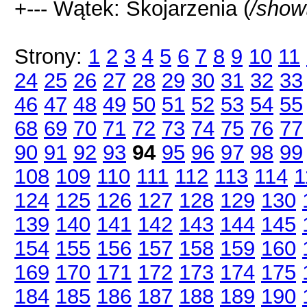
+--- Wątek: Skojarzenia (
/show
Strony:
1
2
3
4
5
6
7
8
9
10
11
24
25
26
27
28
29
30
31
32
33
46
47
48
49
50
51
52
53
54
55
68
69
70
71
72
73
74
75
76
77
90
91
92
93
94
95
96
97
98
99
108
109
110
111
112
113
114
1
124
125
126
127
128
129
130
139
140
141
142
143
144
145
154
155
156
157
158
159
160
169
170
171
172
173
174
175
184
185
186
187
188
189
190