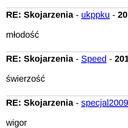
RE: Skojarzenia
-
ukppku
-
20
młodość
RE: Skojarzenia
-
Speed
-
201
świerzość
RE: Skojarzenia
-
specjal200
wigor