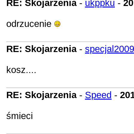
RE: Skojarzenia
-
ukppku
-
20
odrzucenie
RE: Skojarzenia
-
specjal200
kosz....
RE: Skojarzenia
-
Speed
-
201
śmieci