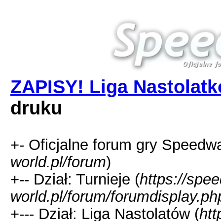
ZAPISY! Liga Nastolatk
druku
+- Oficjalne forum gry Speedw
world.pl/forum
)
+-- Dział: Turnieje (
https://spe
world.pl/forum/forumdisplay.ph
+--- Dział: Liga Nastolatów (
htt