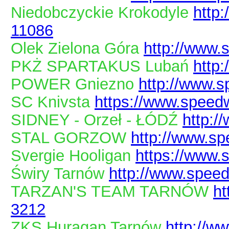
Niedobczyckie Krokodyle
http
11086
Olek Zielona Góra
http://www.
PKŻ SPARTAKUS Lubań
http
POWER Gniezno
http://www.s
SC Knivsta
https://www.speedw
SIDNEY - Orzeł - ŁÓDŹ
http:/
STAL GORZOW
http://www.sp
Svergie Hooligan
https://www.
Świry Tarnów
http://www.speed
TARZAN'S TEAM TARNÓW
ht
3212
ZKS Huragan Tarnów
http://w