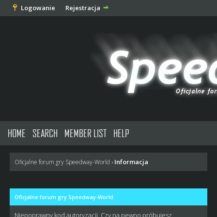
Logowanie
Rejestracja
HOME
SEARCH
MEMBER LIST
HELP
Informacja
Oficjalne forum gry Speedway-World
›
Oficjalne forum gry Speedway-World
Niepoprawny kod autoryzacji. Czy na pewno próbujesz