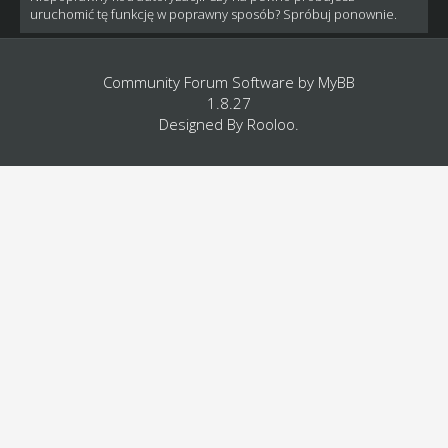
uruchomić tę funkcję w poprawny sposób? Spróbuj ponownie.
Community Forum Software by
MyBB
1.8.27
Designed By
Rooloo
.