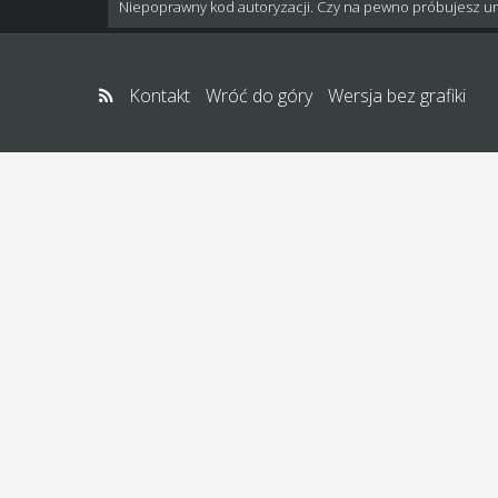
Niepoprawny kod autoryzacji. Czy na pewno próbujesz u
Kontakt
Wróć do góry
Wersja bez grafiki