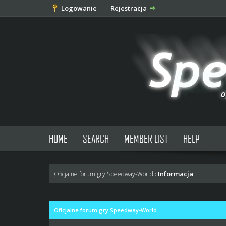
Logowanie
Rejestracja
HOME
SEARCH
MEMBER LIST
HELP
Informacja
Oficjalne forum gry Speedway-World
›
Oficjalne forum gry Speedway-World