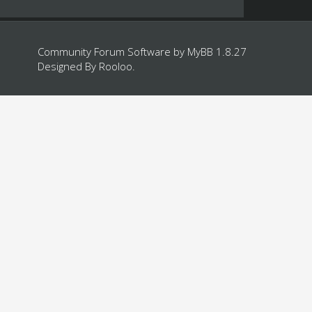
Community Forum Software by
MyBB 1.8.27
Designed By
Rooloo
.