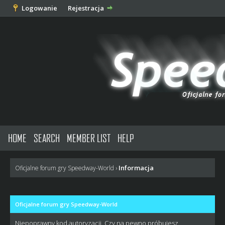
Logowanie
Rejestracja
HOME
SEARCH
MEMBER LIST
HELP
Informacja
Oficjalne forum gry Speedway-World
›
Oficjalne forum gry Speedway-World
Niepoprawny kod autoryzacji. Czy na pewno próbujesz