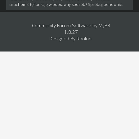
uruchomić tę funkcję w poprawny sposób? Spróbuj ponownie.
Community Forum Software by
MyBB
1.8.27
Designed By
Rooloo
.