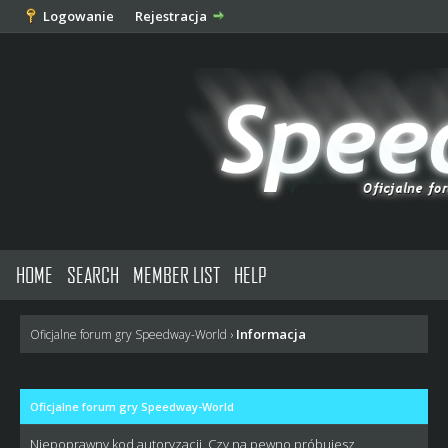
Logowanie
Rejestracja
HOME
SEARCH
MEMBER LIST
HELP
Informacja
Oficjalne forum gry Speedway-World
›
Oficjalne forum gry Speedway-World
Niepoprawny kod autoryzacji. Czy na pewno próbujesz