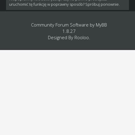
uruchomić tę funkcję w poprawny sposób? Spróbuj ponownie.
Community Forum Software by
MyBB
1.8.27
Designed By
Rooloo
.