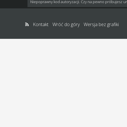
Niepoprawny kod autoryzacji. Czy na pewno próbujesz u
Kontakt
Wróć do góry
Wersja bez grafiki