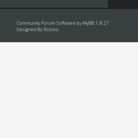
Community Forum Software by
MyBB 1.8.27
Designed By
Rooloo
.