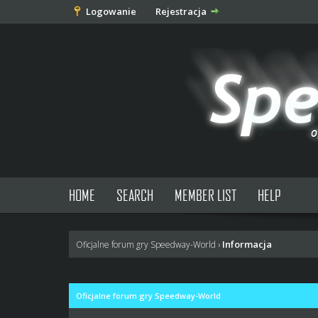
Logowanie
Rejestracja
HOME
SEARCH
MEMBER LIST
HELP
Informacja
Oficjalne forum gry Speedway-World
›
Oficjalne forum gry Speedway-World